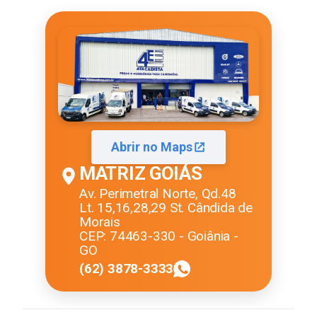
Abrir no Maps
MATRIZ GOIÁS
Av. Perimetral Norte, Qd.48
Lt. 15,16,28,29 St. Cândida de
Morais
CEP: 74463-330 - Goiânia -
GO
(62) 3878-3333