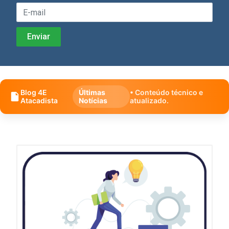
Blog 4E
Últimas
• Conteúdo técnico e
Atacadista
Notícias
atualizado.