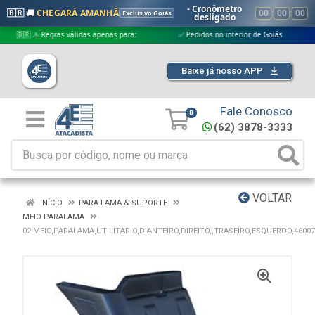
- Cronômetro
🇧🇷 🚚
CHEGARÁ AMANHÃ
00
:
00
:
00
Exclusivo Goiás
desligado
 ⚠️ Regras válidas apenas para:
✅ Pedidos no interior de Goiás
✅ Ped
Baixe já nosso APP
Fale Conosco
0
(62) 3878-3333
VOLTAR
INÍCIO
PARA-LAMA & SUPORTE
MEIO PARALAMA
02,MEIO,PARALAMA,UTILITARIO,DIANTEIRO,DIREITO,,TRASEIRO,ESQUERDO,4600