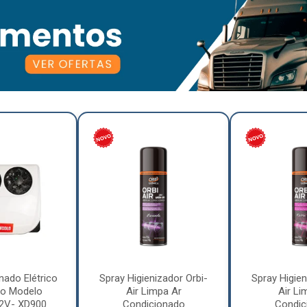
nado Elétrico
Spray Higienizador Orbi-
Spray Higien
o Modelo
Air Limpa Ar
Air Li
12V- XD900
Condicionado
Condic