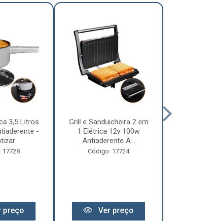
ca 3,5 Litros
Grill e Sanduicheira 2 em
Chaleira Elét
tiaderente -
1 Elétrica 12v 100w
1 Litro 
tizar
Antiaderente A...
Motorhome 
: 17728
Código: 17724
Código:
 preço
Ver preço
Ver