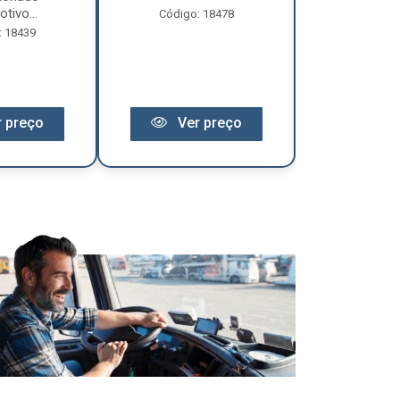
tivo...
Código: 18478
Código:
: 18439
 preço
Ver preço
Ver