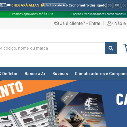
🇧🇷 🚚
CHEGARÁ AMANHÃ
- Cronômetro desligado
00
:
00
:
00
Exclusivo Goiás
até às 18h
✅ Apenas transportadoras conveniadas (Grupo G5)
🎁 Com
|
Já é cliente? - Entrar
Não é 
& Defletor
Banco a Ar
Buzinas
Climatizadores e Compon