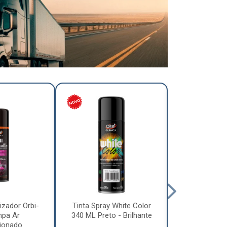
izador Orbi-
Tinta Spray White Color
Tinta Spray 
mpa Ar
340 ML Preto - Brilhante
340 ML Pre
ionado