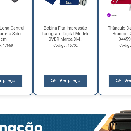
Lona Central
Bobina Fita Impressão
Triângulo D
rreta Sider -
Tacógrafo Digital Modelo
Branco - 
 cm
BVDR Marca DM...
34459
: 17669
Código: 16702
Código
r preço
Ver preço
Ver