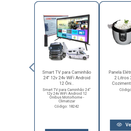
nha Caminhão
Smart TV para Caminhão
Panela Elét
m - Madeira
24” 12v 24v WiFi Android
2 Litros
Especial
12 Ôni...
Cozimento
o: 12131
Smart TV para Caminhão 24"
Código
12v 24v WiFi Android 12
Ônibus Motorhome -
Climatizar
Código: 18242
r preço
Ve