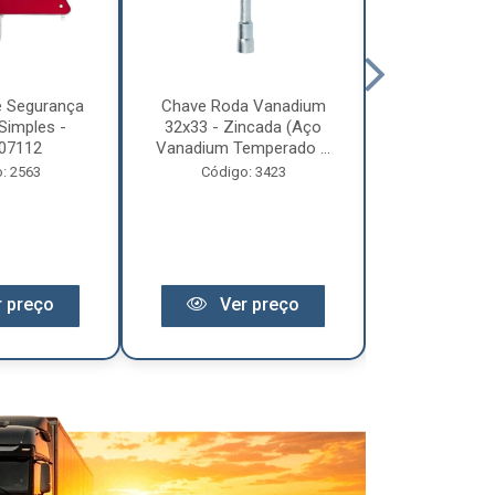
e Segurança
Chave Roda Vanadium
Arco Lona C
Simples -
32x33 - Zincada (Aço
Trem 2
07112
Vanadium Temperado ...
Código:
: 2563
Código: 3423
 preço
Ver preço
Ver