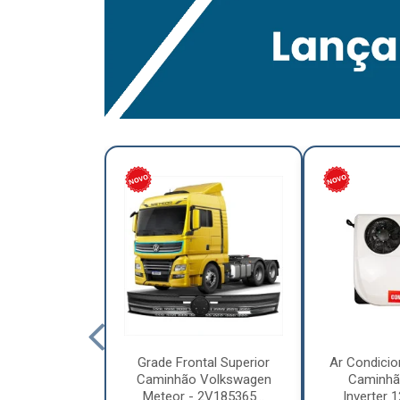
lumínio para
Grade Frontal Superior
Ar Condicio
hão Furo
Caminhão Volkswagen
Caminhã
7,5 x 6.00 –
Meteor - 2V185365...
Inverter 