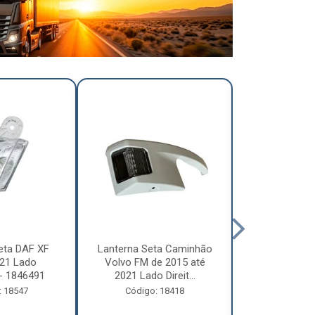
eta DAF XF
Lanterna Seta Caminhão
Lanterna Se
21 Lado
Volvo FM de 2015 até
Volvo FM d
- 1846491
2021 Lado Direit...
2021 Lado 
: 18547
Código: 18418
Código: