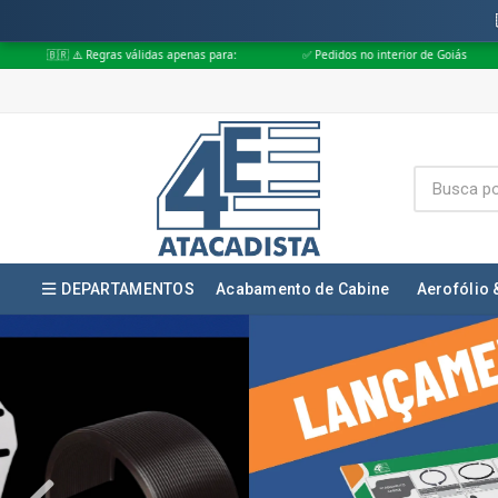
das apenas para:
✅ Pedidos no interior de Goiás
✅ Pedidos aprovados 
DEPARTAMENTOS
Acabamento de Cabine
Aerofólio 