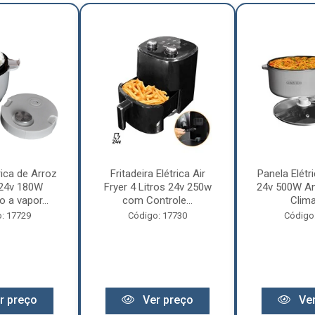
rica de Arroz
Fritadeira Elétrica Air
Panela Elétri
 24v 180W
Fryer 4 Litros 24v 250w
24v 500W An
 a vapor...
com Controle...
Clima
: 17729
Código: 17730
Código
r preço
Ver preço
Ver