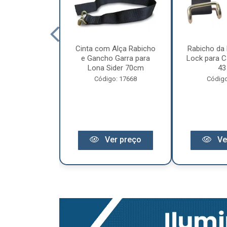
cêndio 6Kg Po
Cinta com Alça Rabicho
Rabicho da 
3 Anos de
e Gancho Garra para
Lock para Ca
antia
Lona Sider 70cm
43
o: 11441
Código: 17668
Código
r preço
Ver preço
Ve