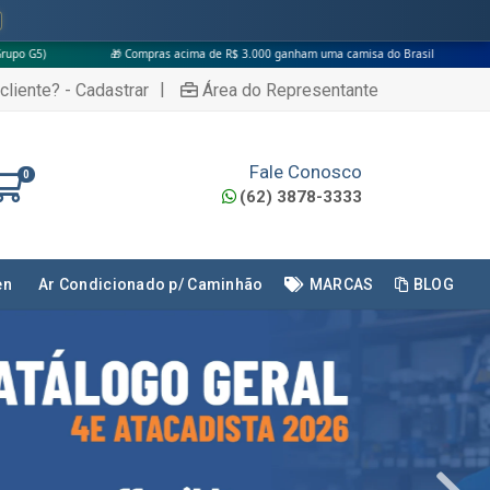
pras acima de R$ 3.000 ganham uma camisa do Brasil
|
cliente? - Cadastrar
Área do Representante
Fale Conosco
0
(62) 3878-3333
en
Ar Condicionado p/ Caminhão
MARCAS
BLOG