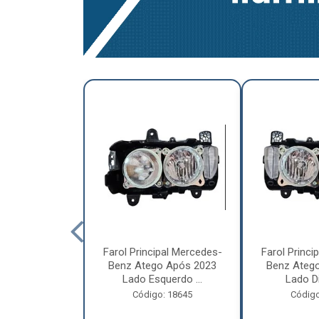
a Traseira
Farol Principal Mercedes-
Farol Princi
olvo FH, FM,
Benz Atego Após 2023
Benz Ateg
015 Lado ...
Lado Esquerdo ...
Lado Dir
o: 18185
Código: 18645
Código