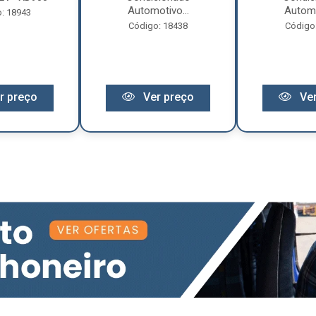
Automotivo...
Automo
: 18943
Código: 18438
Código
r preço
Ver preço
Ver