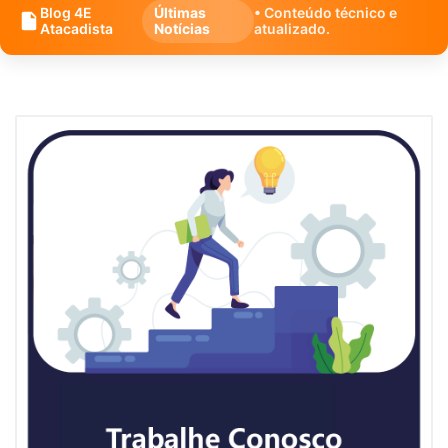
Blog 4E
Últimas
• Conteúdo técnico e
Atacadista
Notícias
atualizado.