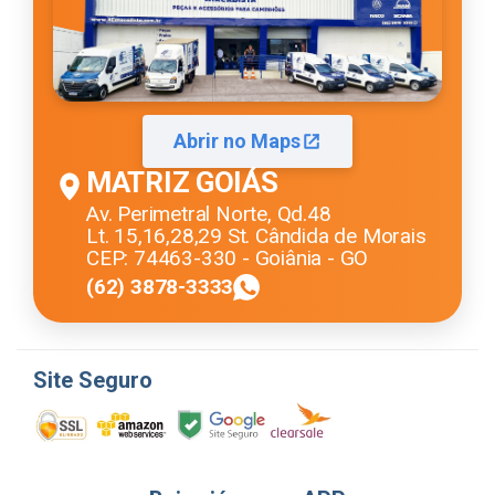
Abrir no Maps
MATRIZ GOIÁS
Av. Perimetral Norte, Qd.48
Lt. 15,16,28,29 St. Cândida de Morais
CEP: 74463-330 - Goiânia - GO
(62) 3878-3333
Site Seguro