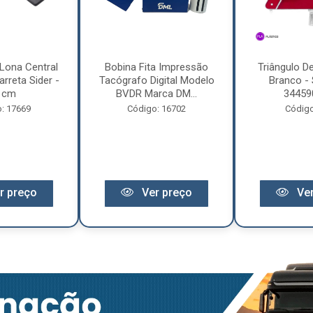
Lona Central
Bobina Fita Impressão
Triângulo D
rreta Sider -
Tacógrafo Digital Modelo
Branco - 
 cm
BVDR Marca DM...
34459
: 17669
Código: 16702
Código
r preço
Ver preço
Ver