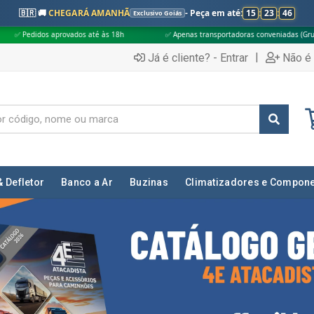
🇧🇷 🚚
CHEGARÁ AMANHÃ
- Peça em até:
15
:
23
:
44
Exclusivo Goiás
h
✅ Apenas transportadoras conveniadas (Grupo G5)
🎁 Compras acim
|
Já é cliente? - Entrar
Não é 
& Defletor
Banco a Ar
Buzinas
Climatizadores e Compon