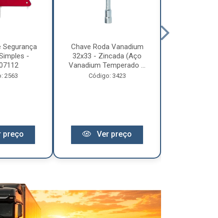
e Segurança
Chave Roda Vanadium
Arco Lona C
Simples -
32x33 - Zincada (Aço
Trem 2
07112
Vanadium Temperado ...
Código:
: 2563
Código: 3423
 preço
Ver preço
Ver