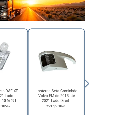
eta DAF XF
Lanterna Seta Caminhão
Lanterna Se
21 Lado
Volvo FM de 2015 até
Volvo FM d
- 1846491
2021 Lado Direit...
2021 Lado 
: 18547
Código: 18418
Código: