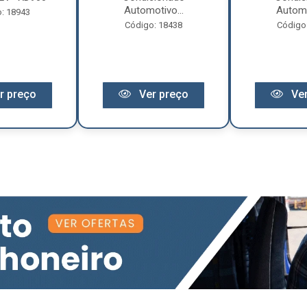
Automotivo...
Automo
: 18943
Código: 18438
Código
r preço
Ver preço
Ver