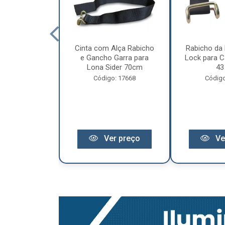
cêndio 6Kg Po
Cinta com Alça Rabicho
Rabicho da 
3 Anos de
e Gancho Garra para
Lock para Ca
antia
Lona Sider 70cm
43
o: 11441
Código: 17668
Código
r preço
Ver preço
Ve