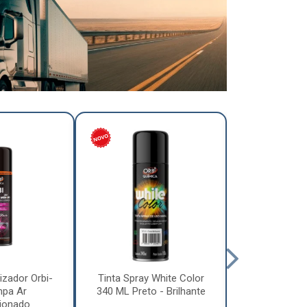
izador Orbi-
Tinta Spray White Color
Tinta Spray 
mpa Ar
340 ML Preto - Brilhante
340 ML Pre
ionado