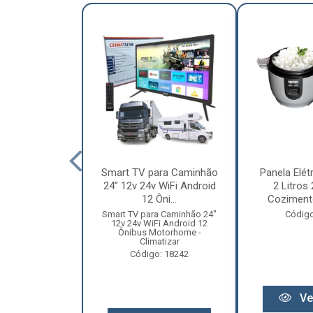
nha Caminhão
Smart TV para Caminhão
Panela Elét
m - Madeira
24” 12v 24v WiFi Android
2 Litros
Especial
12 Ôni...
Cozimento
o: 12131
Smart TV para Caminhão 24"
Código
12v 24v WiFi Android 12
Ônibus Motorhome -
Climatizar
Código: 18242
r preço
Ve