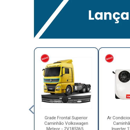
lumínio para
Grade Frontal Superior
Ar Condicio
hão Furo
Caminhão Volkswagen
Caminhã
7,5 x 6.00 –
Meteor - 2V185365...
Inverter 