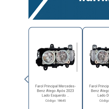
a Traseira
Farol Principal Mercedes-
Farol Princi
olvo FH, FM,
Benz Atego Após 2023
Benz Ateg
015 Lado ...
Lado Esquerdo ...
Lado Dir
o: 18185
Código: 18645
Código