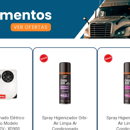
nado Elétrico
Spray Higienizador Orbi-
Spray Higien
o Modelo
Air Limpa Ar
Air Li
12V- XD900
Condicionado
Condic