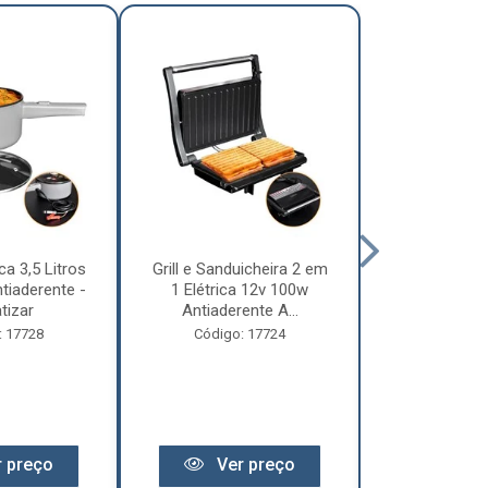
ca 3,5 Litros
Grill e Sanduicheira 2 em
Chaleira Elét
tiaderente -
1 Elétrica 12v 100w
1 Litro 
tizar
Antiaderente A...
Motorhome 
: 17728
Código: 17724
Código:
 preço
Ver preço
Ver