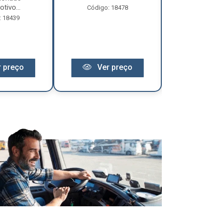
tivo...
Código: 18478
Código:
: 18439
 preço
Ver preço
Ver