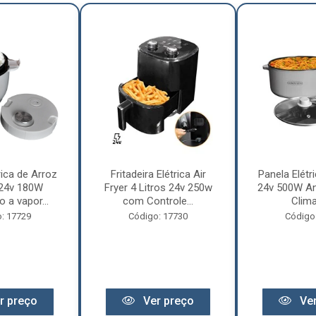
rica de Arroz
Fritadeira Elétrica Air
Panela Elétri
 24v 180W
Fryer 4 Litros 24v 250w
24v 500W An
 a vapor...
com Controle...
Clima
: 17729
Código: 17730
Código
r preço
Ver preço
Ver