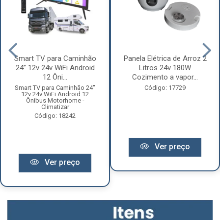
Smart TV para Caminhão
Panela Elétrica de Arroz 2
24” 12v 24v WiFi Android
Litros 24v 180W
12 Ôni...
Cozimento a vapor...
Smart TV para Caminhão 24"
Código: 17729
12v 24v WiFi Android 12
Ônibus Motorhome -
Climatizar
Código: 18242
Ver preço
Ver preço