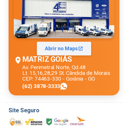
Abrir no Maps
MATRIZ GOIÁS
Av. Perimetral Norte, Qd.48
Lt. 15,16,28,29 St. Cândida de Morais
CEP: 74463-330 - Goiânia - GO
(62) 3878-3333
Site Seguro