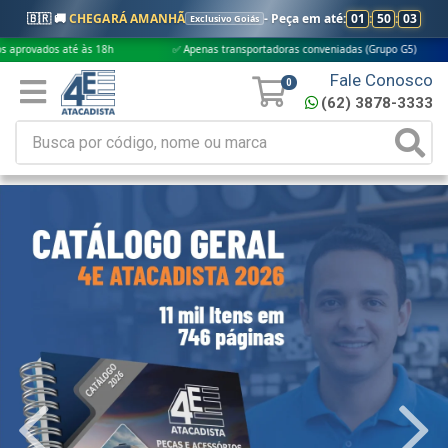
🇧🇷 🚚
CHEGARÁ AMANHÃ
- Peça em até:
01
:
50
:
02
Exclusivo Goiás
é às 18h
✅ Apenas transportadoras conveniadas (Grupo G5)
🎁 Compr
Fale Conosco
0
(62) 3878-3333