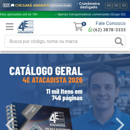
- Cronômetro
🇧🇷 🚚
CHEGARÁ AMANHÃ
00
:
00
:
00
Exclusivo Goiás
desligado
 até às 18h
✅ Apenas transportadoras conveniadas (Grupo G5)
🎁 Co
Fale Conosco
0
(62) 3878-3333