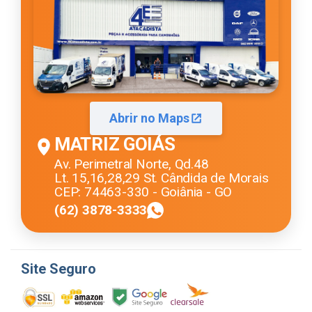
Abrir no Maps
MATRIZ GOIÁS
Av. Perimetral Norte, Qd.48
Lt. 15,16,28,29 St. Cândida de Morais
CEP: 74463-330 - Goiânia - GO
(62) 3878-3333
Site Seguro