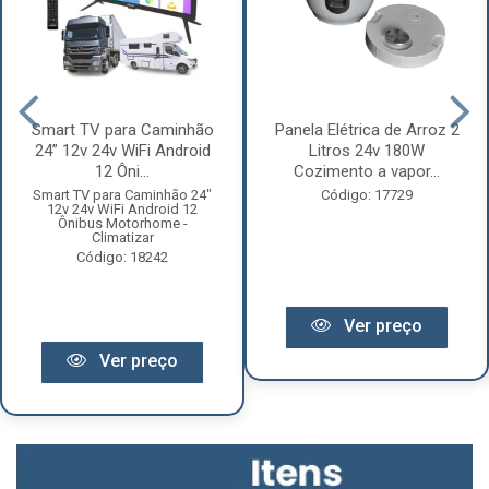
Smart TV para Caminhão
Panela Elétrica de Arroz 2
24” 12v 24v WiFi Android
Litros 24v 180W
12 Ôni...
Cozimento a vapor...
Smart TV para Caminhão 24"
Código: 17729
12v 24v WiFi Android 12
Ônibus Motorhome -
Climatizar
Código: 18242
Ver preço
Ver preço