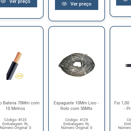
Ver preço
Ver preço
o Bateria 70Mm com
Espaguete 10Mm Liso -
Fio 1,00
10 Metros
Rolo com 50Mts
- P
Código: 8123
Código: 4129
Có
Embalagem: RL
Embalagem: RL
Emb
Número Original: 0
Número Original: 0
Número 