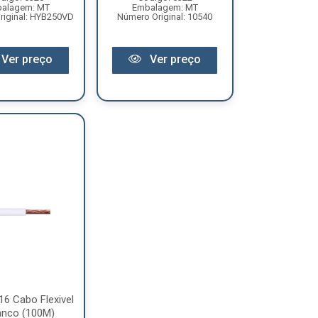
alagem: MT
Embalagem: MT
riginal: HYB250VD
Número Original: 10540
Ver preço
Ver preço
 16 Cabo Flexivel
anco (100M)