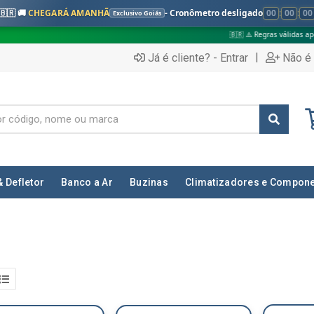
🇧🇷 🚚
CHEGARÁ AMANHÃ
- Cronômetro desligado
00
:
00
:
00
Exclusivo Goiás
🇧🇷 ⚠️ Regras válidas apenas para:
|
Já é cliente? - Entrar
Não é 
& Defletor
Banco a Ar
Buzinas
Climatizadores e Compon