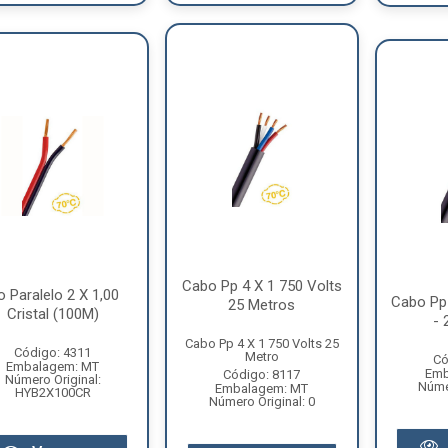
Cabo Pp 4 X 1 750 Volts
o Paralelo 2 X 1,00
Cabo Pp 
25 Metros
Cristal (100M)
- 
Cabo Pp 4 X 1 750 Volts 25
Código: 4311
Metro
Có
Embalagem: MT
Emb
Código: 8117
Número Original:
Númer
Embalagem: MT
HYB2X100CR
Número Original: 0