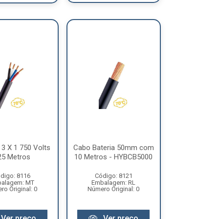
3 X 1 750 Volts
Cabo Bateria 50mm com
25 Metros
10 Metros - HYBCB5000
digo: 8116
Código: 8121
alagem: MT
Embalagem: RL
o Original: 0
Número Original: 0
Ver preço
Ver preço