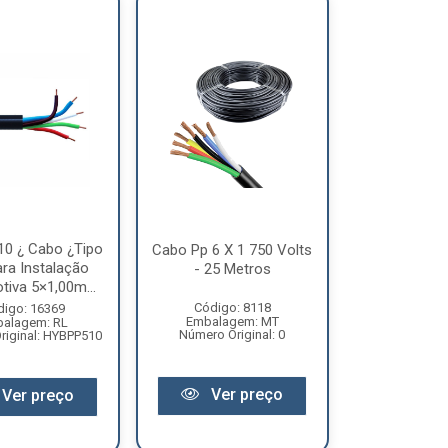
0 ¿ Cabo ¿Tipo
Cabo Pp 6 X 1 750 Volts
ra Instalação
- 25 Metros
iva 5×1,00m...
Código: 8118
digo: 16369
Embalagem: MT
alagem: RL
Número Original: 0
riginal: HYBPP510
Ver preço
Ver preço