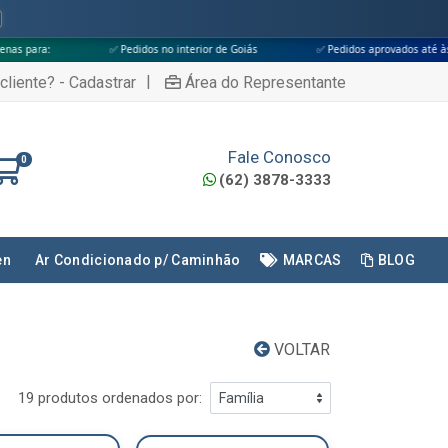
✅ Pedidos no interior de Goiás
✅ Pedidos aprovados até às 18h
|
cliente? - Cadastrar
Área do Representante
Fale Conosco
0
(62) 3878-3333
en
Ar Condicionado p/ Caminhão
MARCAS
BLOG
VOLTAR
19 produtos ordenados por: