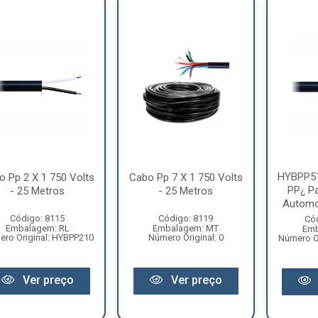
HYBPP51
o Pp 2 X 1 750 Volts
Cabo Pp 7 X 1 750 Volts
PP¿ Pa
- 25 Metros
- 25 Metros
Automot
Código: 8115
Código: 8119
Có
Embalagem: RL
Embalagem: MT
Emb
ro Original: HYBPP210
Número Original: 0
Número O
Ver preço
Ver preço