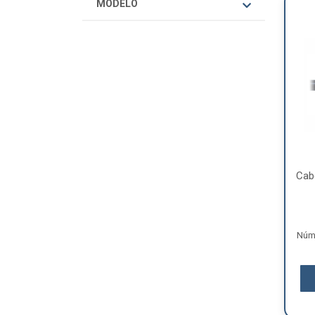
MODELO
Cab
Núme