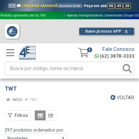
🇧🇷 🚚
CHEGARÁ AMANHÃ
- Peça em até:
06
:
45
:
24
Exclusivo Goiás
vados até às 18h
✅ Apenas transportadoras conveniadas (Grupo G5)

Baixe já nosso APP
Fale Conosco
0
(62) 3878-3333
TWT
VOLTAR
INÍCIO
TWT
Filtros
297 produtos ordenados por: