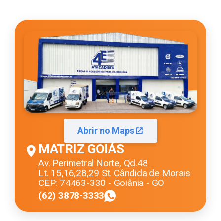
Abrir no Maps
MATRIZ GOIÁS
Av. Perimetral Norte, Qd.48
Lt. 15,16,28,29 St. Cândida de Morais
CEP: 74463-330 - Goiânia - GO
(62) 3878-3333