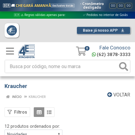
- Cronômetro
🇧🇷 🚚
CHEGARÁ AMANHÃ
00
:
00
:
00
Exclusivo Goiás
desligado
🇧🇷 ⚠️ Regras válidas apenas para:
✅ Pedidos no interior de Goiás
✅
Baixe já nosso APP
Fale Conosco
0
(62) 3878-3333
Kraucher
VOLTAR
INÍCIO
KRAUCHER
Filtros
12 produtos ordenados por: