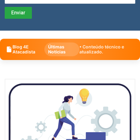
Blog 4E
Últimas
• Conteúdo técnico e
Atacadista
Notícias
atualizado.