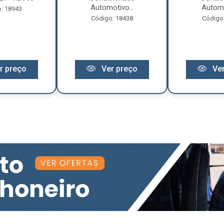
Automotivo...
Automo
: 18943
Código: 18438
Código
r preço
Ver preço
Ver