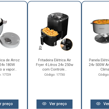
rica de Arroz
Fritadeira Elétrica Air
Panela Elétri
 24v 180W
Fryer 4 Litros 24v 250w
24v 500W An
 a vapor...
com Controle...
Clima
: 17729
Código: 17730
Código
r preço
Ver preço
Ver