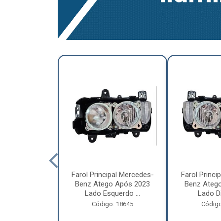
a Traseira
Farol Principal Mercedes-
Farol Princi
olvo FH, FM,
Benz Atego Após 2023
Benz Ateg
015 Lado ...
Lado Esquerdo ...
Lado Dir
o: 18185
Código: 18645
Código