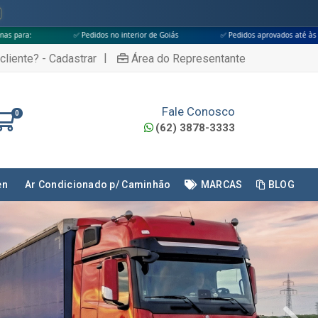
o interior de Goiás
✅ Pedidos aprovados até às 18h
✅ Apenas transp
|
cliente? - Cadastrar
Área do Representante
Fale Conosco
0
(62) 3878-3333
en
Ar Condicionado p/ Caminhão
MARCAS
BLOG