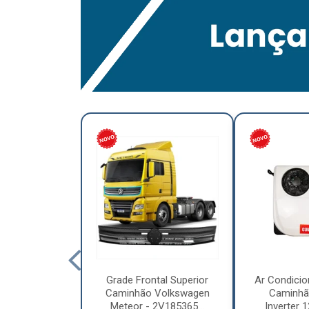
lumínio para
Grade Frontal Superior
Ar Condicio
hão Furo
Caminhão Volkswagen
Caminhã
7,5 x 6.00 –
Meteor - 2V185365...
Inverter 