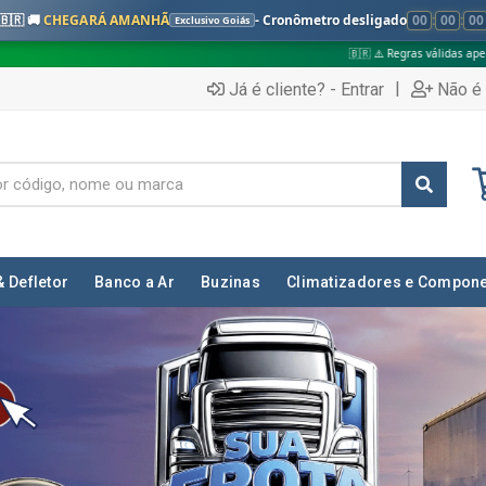
🇧🇷 🚚
CHEGARÁ AMANHÃ
- Cronômetro desligado
00
:
00
:
00
Exclusivo Goiás
🇧🇷 ⚠️ Regras válidas apenas para:
✅ Pedidos n
|
Já é cliente? - Entrar
Não é 
& Defletor
Banco a Ar
Buzinas
Climatizadores e Compon