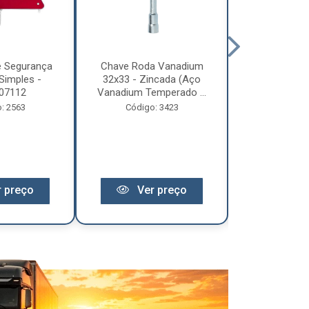
e Segurança
Chave Roda Vanadium
Arco Lona C
Simples -
32x33 - Zincada (Aço
Trem 2
07112
Vanadium Temperado ...
Código:
: 2563
Código: 3423
 preço
Ver preço
Ver