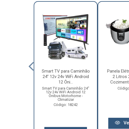
nha Caminhão
Smart TV para Caminhão
Panela Elét
m - Madeira
24” 12v 24v WiFi Android
2 Litros
Especial
12 Ôni...
Cozimento
o: 12131
Smart TV para Caminhão 24"
Código
12v 24v WiFi Android 12
Ônibus Motorhome -
Climatizar
Código: 18242
r preço
Ve