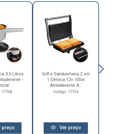
ca 3,5 Litros
Grill e Sanduicheira 2 em
Chaleira Elét
tiaderente -
1 Elétrica 12v 100w
1 Litro 
tizar
Antiaderente A...
Motorhome 
: 17728
Código: 17724
Código:
 preço
Ver preço
Ver