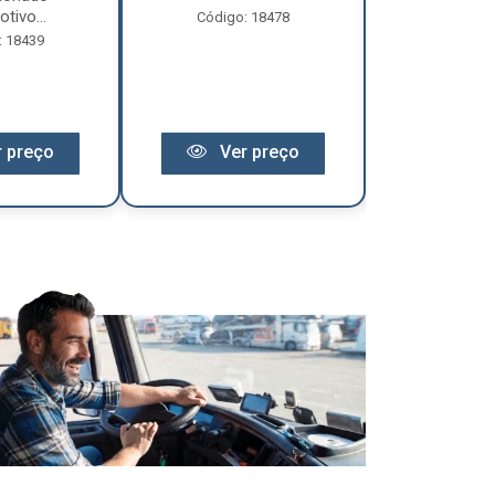
tivo...
Código: 18478
Código:
: 18439
 preço
Ver preço
Ver