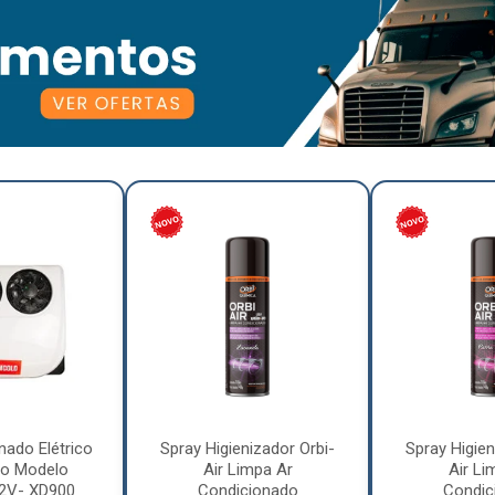
nado Elétrico
Spray Higienizador Orbi-
Spray Higien
o Modelo
Air Limpa Ar
Air Li
12V- XD900
Condicionado
Condic