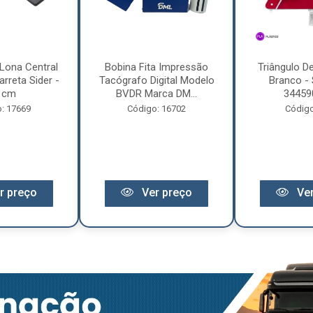
Lona Central
Bobina Fita Impressão
Triângulo D
rreta Sider -
Tacógrafo Digital Modelo
Branco - 
 cm
BVDR Marca DM...
34459
: 17669
Código: 16702
Código
r preço
Ver preço
Ver