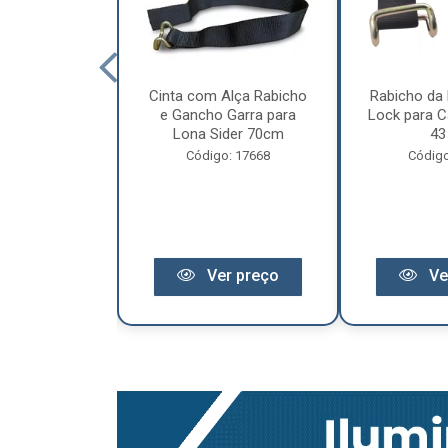
cêndio 6Kg Po
Cinta com Alça Rabicho
Rabicho da 
3 Anos de
e Gancho Garra para
Lock para Ca
antia
Lona Sider 70cm
43
o: 11441
Código: 17668
Código
r preço
Ver preço
Ve