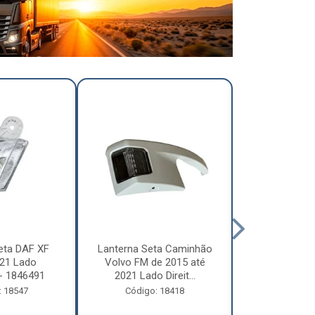
eta DAF XF
Lanterna Seta Caminhão
Lanterna Se
21 Lado
Volvo FM de 2015 até
Volvo FM d
- 1846491
2021 Lado Direit...
2021 Lado 
: 18547
Código: 18418
Código: