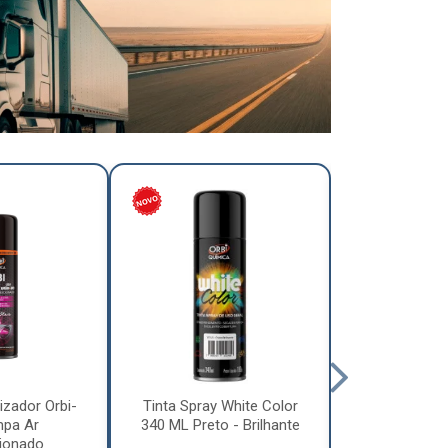
izador Orbi-
Tinta Spray White Color
Tinta Spray 
mpa Ar
340 ML Preto - Brilhante
340 ML Pre
ionado