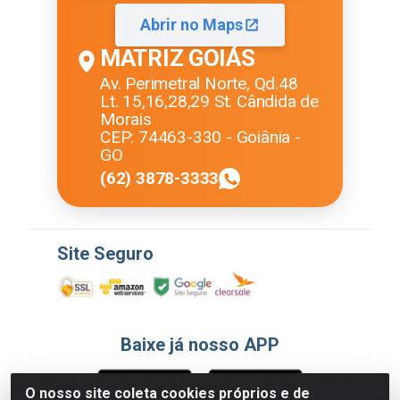
Abrir no Maps
MATRIZ GOIÁS
Av. Perimetral Norte, Qd.48
Lt. 15,16,28,29 St. Cândida de
Morais
CEP: 74463-330 - Goiânia -
GO
(62) 3878-3333
Site Seguro
Baixe já nosso APP
O nosso site coleta cookies próprios e de