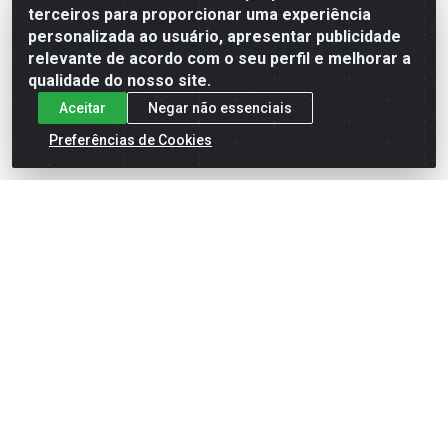
terceiros para proporcionar uma experiência
Formas de Pagamento
personalizada ao usuário, apresentar publicidade
relevante de acordo com o seu perfil e melhorar a
qualidade do nosso site.
Aceitar
Negar não essenciais
Preferências de Cookies
English
Español
×
ENTRE EM CAMPO COM A 4E!
Vista a camisa de quem joga para vencer.