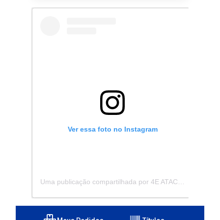
Ver essa foto no Instagram
Uma publicação compartilhada por 4E ATACADISTA - Distribuidora de Pecas e Acessórios (@4eatacadista)