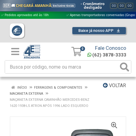
- Cronômetro
🇧🇷 🚚
CHEGARÁ AMANHÃ
00
:
00
:
00
Exclusivo Goiás
desligado
idos aprovados até às 18h
✅ Apenas transportadoras conveniadas (Grupo G5)
Baixe já nosso APP
Fale Conosco
0
(62) 3878-3333
VOLTAR
INÍCIO
FERRAGENS & COMPONENTES
MACANETA EXTERNA
MAÇANETA EXTERNA CAMINHÃO MERCEDES-BENZ
1620 1938-LS ATRON APÓS 1996 LADO ESQUERDO