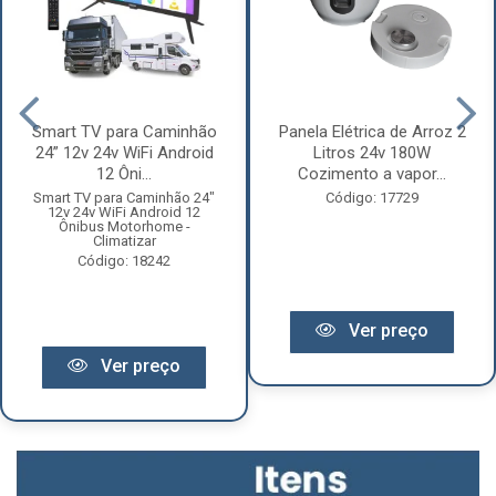
Smart TV para Caminhão
Panela Elétrica de Arroz 2
24” 12v 24v WiFi Android
Litros 24v 180W
12 Ôni...
Cozimento a vapor...
Smart TV para Caminhão 24"
Código: 17729
12v 24v WiFi Android 12
Ônibus Motorhome -
Climatizar
Código: 18242
Ver preço
Ver preço