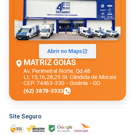
Abrir no Maps
MATRIZ GOIÁS
Av. Perimetral Norte, Qd.48
Lt. 15,16,28,29 St. Cândida de Morais
CEP: 74463-330 - Goiânia - GO
(62) 3878-3333
Site Seguro