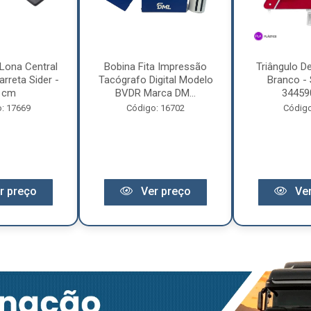
Lona Central
Bobina Fita Impressão
Triângulo D
rreta Sider -
Tacógrafo Digital Modelo
Branco - 
 cm
BVDR Marca DM...
34459
: 17669
Código: 16702
Código
r preço
Ver preço
Ver