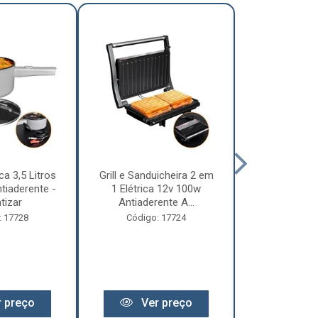
ca 3,5 Litros
Grill e Sanduicheira 2 em
Chaleira Elét
tiaderente -
1 Elétrica 12v 100w
1 Litro 
tizar
Antiaderente A...
Motorhome 
: 17728
Código: 17724
Código:
 preço
Ver preço
Ver