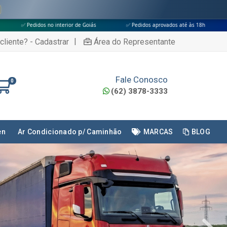
 Goiás
✅ Pedidos aprovados até às 18h
✅ Apenas transportadoras co
|
cliente? - Cadastrar
Área do Representante
Fale Conosco
0
(62) 3878-3333
en
Ar Condicionado p/ Caminhão
MARCAS
BLOG