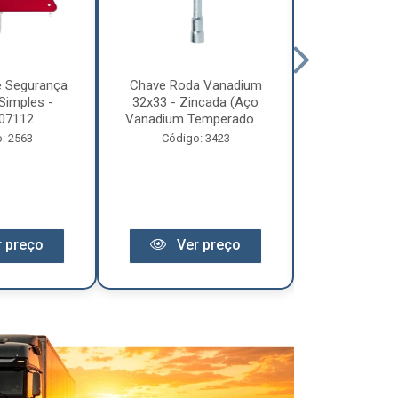
e Segurança
Chave Roda Vanadium
Arco Lona C
Simples -
32x33 - Zincada (Aço
Trem 2
07112
Vanadium Temperado ...
Código:
: 2563
Código: 3423
 preço
Ver preço
Ver