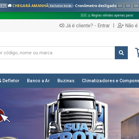
🇧🇷 🚚
CHEGARÁ AMANHÃ
- Cronômetro desligado
00
:
00
:
00
Exclusivo Goiás
🇧🇷 ⚠️ Regras válidas apenas para:
✅ Pedidos no interior de
|
Já é cliente? - Entrar
Não é 
& Defletor
Banco a Ar
Buzinas
Climatizadores e Compon