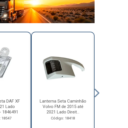
eta DAF XF
Lanterna Seta Caminhão
Lanterna Se
21 Lado
Volvo FM de 2015 até
Volvo FM d
- 1846491
2021 Lado Direit...
2021 Lado 
: 18547
Código: 18418
Código: