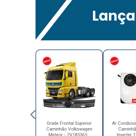
lumínio para
Grade Frontal Superior
Ar Condicio
hão Furo
Caminhão Volkswagen
Caminhã
7,5 x 6.00 –
Meteor - 2V185365...
Inverter 