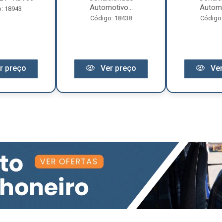
Automotivo...
Automo
: 18943
Código: 18438
Código
r preço
Ver preço
Ver