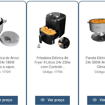
rica de Arroz
Fritadeira Elétrica Air
Panela Elétri
 24v 180W
Fryer 4 Litros 24v 250w
24v 500W An
 a vapor...
com Controle...
Clima
: 17729
Código: 17730
Código
r preço
Ver preço
Ver