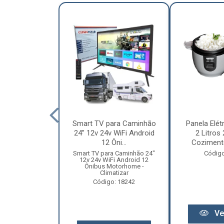
nha Caminhão
Smart TV para Caminhão
Panela Elét
m - Madeira
24” 12v 24v WiFi Android
2 Litros
Especial
12 Ôni...
Cozimento
o: 12131
Smart TV para Caminhão 24"
Código
12v 24v WiFi Android 12
Ônibus Motorhome -
Climatizar
Código: 18242
r preço
Ve