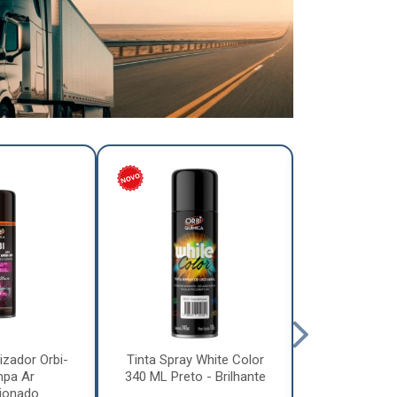
izador Orbi-
Tinta Spray White Color
Tinta Spray 
mpa Ar
340 ML Preto - Brilhante
340 ML Pre
ionado