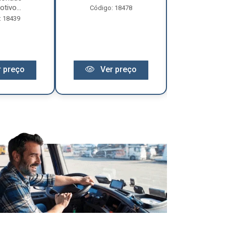
tivo...
Código: 18478
Código:
: 18439
 preço
Ver preço
Ver