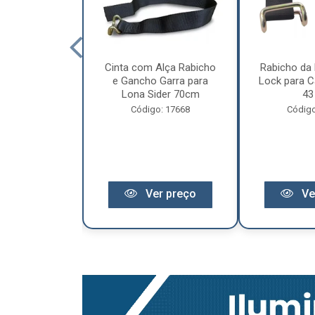
cêndio 6Kg Po
Cinta com Alça Rabicho
Rabicho da 
3 Anos de
e Gancho Garra para
Lock para Ca
antia
Lona Sider 70cm
43
o: 11441
Código: 17668
Código
r preço
Ver preço
Ve