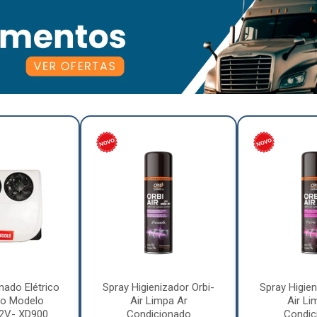
nado Elétrico
Spray Higienizador Orbi-
Spray Higien
o Modelo
Air Limpa Ar
Air Li
12V- XD900
Condicionado
Condic