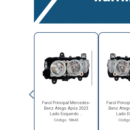
a Traseira
Farol Principal Mercedes-
Farol Princi
olvo FH, FM,
Benz Atego Após 2023
Benz Ateg
015 Lado ...
Lado Esquerdo ...
Lado Dir
o: 18185
Código: 18645
Código