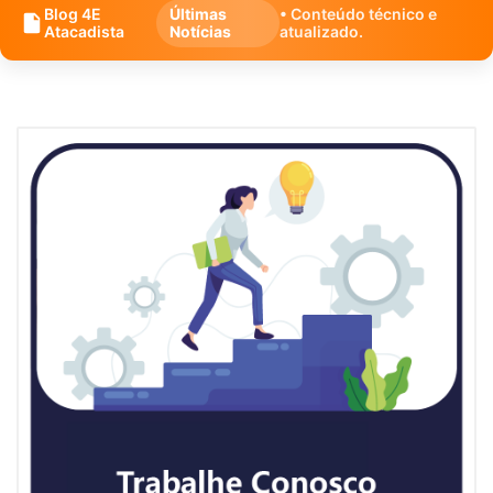
Blog 4E
Últimas
• Conteúdo técnico e
Atacadista
Notícias
atualizado.