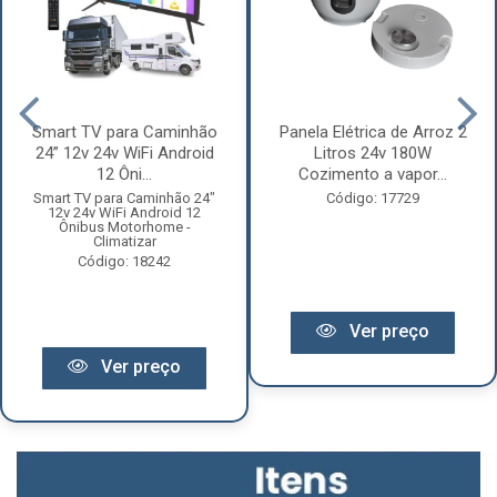
Smart TV para Caminhão
Panela Elétrica de Arroz 2
24” 12v 24v WiFi Android
Litros 24v 180W
12 Ôni...
Cozimento a vapor...
Smart TV para Caminhão 24"
Código: 17729
12v 24v WiFi Android 12
Ônibus Motorhome -
Climatizar
Código: 18242
Ver preço
Ver preço