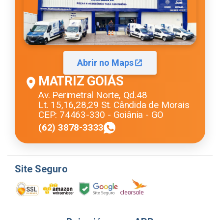
Abrir no Maps
MATRIZ GOIÁS
Av. Perimetral Norte, Qd.48
Lt. 15,16,28,29 St. Cândida de Morais
CEP: 74463-330 - Goiânia - GO
(62) 3878-3333
Site Seguro