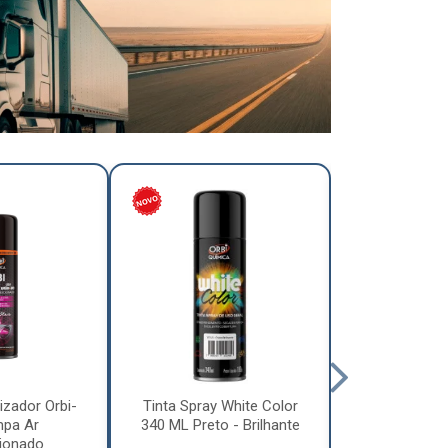
izador Orbi-
Tinta Spray White Color
Tinta Spray 
mpa Ar
340 ML Preto - Brilhante
340 ML Pre
ionado