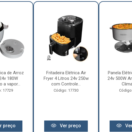
rica de Arroz
Fritadeira Elétrica Air
Panela Elétri
 24v 180W
Fryer 4 Litros 24v 250w
24v 500W An
 a vapor...
com Controle...
Clima
: 17729
Código: 17730
Código
r preço
Ver preço
Ver