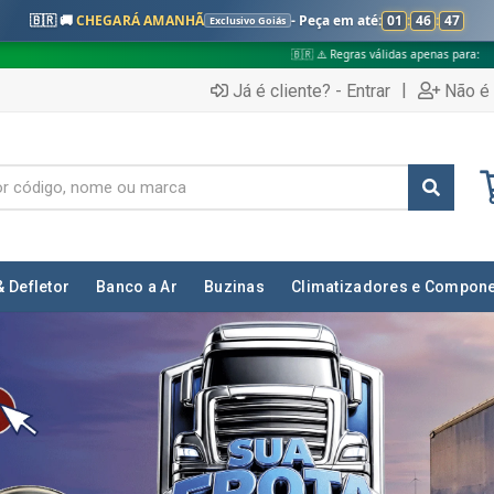
🇧🇷 🚚
CHEGARÁ AMANHÃ
- Peça em até:
01
:
46
:
45
Exclusivo Goiás
🇧🇷 ⚠️ Regras válidas apenas para:
✅ Pedidos no interior de Goi
|
Já é cliente? - Entrar
Não é 
& Defletor
Banco a Ar
Buzinas
Climatizadores e Compon