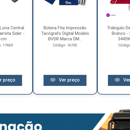
Lona Central
Bobina Fita Impressão
Triângulo D
rreta Sider -
Tacógrafo Digital Modelo
Branco - 
 cm
BVDR Marca DM...
34459
: 17669
Código: 16702
Código
r preço
Ver preço
Ver