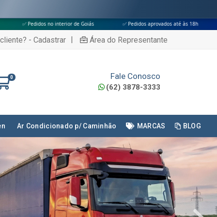
ás
✅ Pedidos aprovados até às 18h
✅ Apenas transportadoras conveni
|
cliente? - Cadastrar
Área do Representante
Fale Conosco
0
(62) 3878-3333
en
Ar Condicionado p/ Caminhão
MARCAS
BLOG