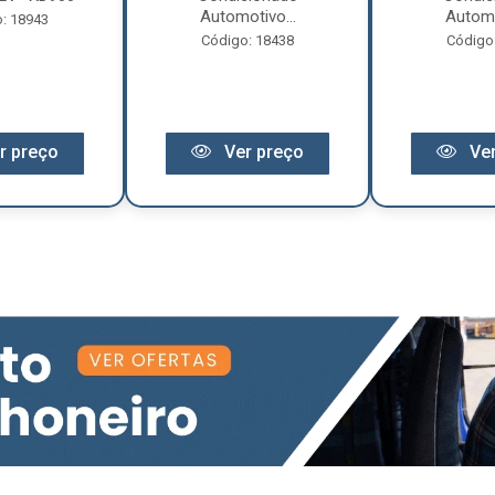
Automotivo...
Automo
: 18943
Código: 18438
Código
r preço
Ver preço
Ver