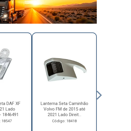
eta DAF XF
Lanterna Seta Caminhão
Lanterna Se
21 Lado
Volvo FM de 2015 até
Volvo FM d
- 1846491
2021 Lado Direit...
2021 Lado 
: 18547
Código: 18418
Código: