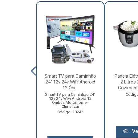
nha Caminhão
Smart TV para Caminhão
Panela Elét
m - Madeira
24” 12v 24v WiFi Android
2 Litros
Especial
12 Ôni...
Cozimento
o: 12131
Smart TV para Caminhão 24"
Código
12v 24v WiFi Android 12
Ônibus Motorhome -
Climatizar
Código: 18242
r preço
Ve