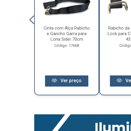
cêndio 6Kg Po
Cinta com Alça Rabicho
Rabicho da 
3 Anos de
e Gancho Garra para
Lock para Ca
antia
Lona Sider 70cm
43
o: 11441
Código: 17668
Código
r preço
Ver preço
Ve