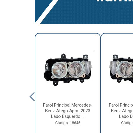
a Traseira
Farol Principal Mercedes-
Farol Princi
olvo FH, FM,
Benz Atego Após 2023
Benz Ateg
015 Lado ...
Lado Esquerdo ...
Lado Dir
o: 18185
Código: 18645
Código