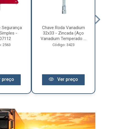
e Segurança
Chave Roda Vanadium
Arco Lona C
Simples -
32x33 - Zincada (Aço
Trem 2
07112
Vanadium Temperado ...
Código:
: 2563
Código: 3423
 preço
Ver preço
Ver