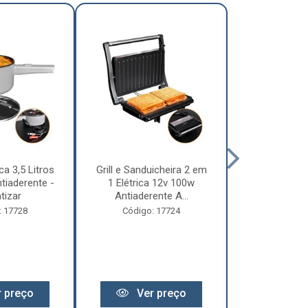
ca 3,5 Litros
Grill e Sanduicheira 2 em
Chaleira Elét
tiaderente -
1 Elétrica 12v 100w
1 Litro 
tizar
Antiaderente A...
Motorhome 
: 17728
Código: 17724
Código:
 preço
Ver preço
Ver