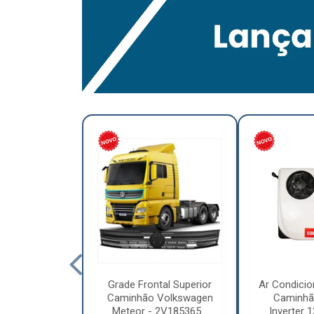
lumínio para
Grade Frontal Superior
Ar Condicio
hão Furo
Caminhão Volkswagen
Caminhã
7,5 x 6.00 –
Meteor - 2V185365...
Inverter 