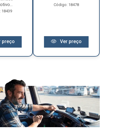
tivo...
Código: 18478
Código:
: 18439
 preço
Ver preço
Ver