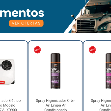
nado Elétrico
Spray Higienizador Orbi-
Spray Higien
o Modelo
Air Limpa Ar
Air Li
12V- XD900
Condicionado
Condic