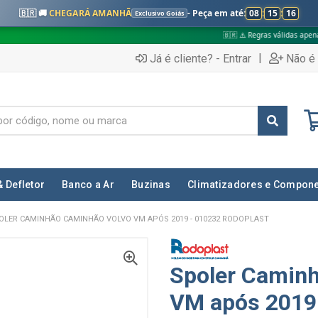
🇧🇷 🚚
CHEGARÁ AMANHÃ
- Peça em até:
08
:
15
:
15
Exclusivo Goiás
🇧🇷 ⚠️ Regras válidas apenas para:
|
Já é cliente? - Entrar
Não é 
& Defletor
Banco a Ar
Buzinas
Climatizadores e Compon
OLER CAMINHÃO CAMINHÃO VOLVO VM APÓS 2019 - 010232 RODOPLAST
Spoler Camin
VM após 2019