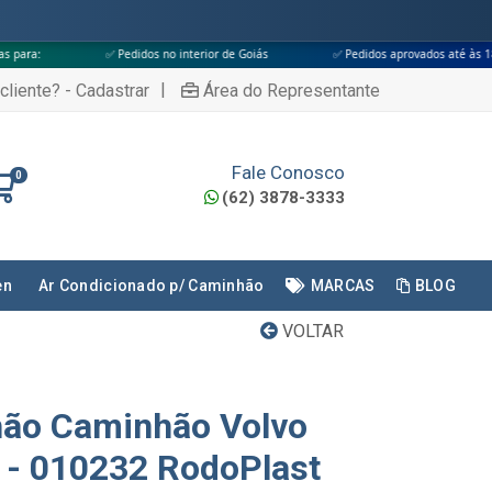
✅ Pedidos no interior de Goiás
✅ Pedidos aprovados até às 18h
✅ Ap
|
cliente? - Cadastrar
Área do Representante
Fale Conosco
0
(62) 3878-3333
en
Ar Condicionado p/ Caminhão
MARCAS
BLOG
VOLTAR
hão Caminhão Volvo
 - 010232 RodoPlast