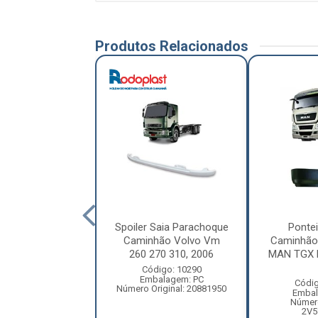
Produtos Relacionados
er Caminhaõ
Spoiler Saia Parachoque
Pontei
es-Benz Atego
Caminhão Volvo Vm
Caminhão
2012 (Modelo
260 270 310, 2006
MAN TGX L
Origin...
Código: 10290
Embalagem: PC
digo: 17682
Códig
Número Original: 20881950
balagem: PC
Embal
ero Original:
Número
588800008
2V5