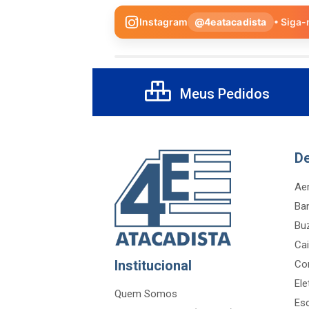
Instagram
@4eatacadista
• Siga-
Meus Pedidos
D
Aer
Ba
Bu
Cai
Institucional
Co
Ele
Quem Somos
Es