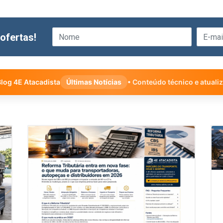
ofertas!
log 4E Atacadista
Últimas Notícias
• Conteúdo técnico e atuali