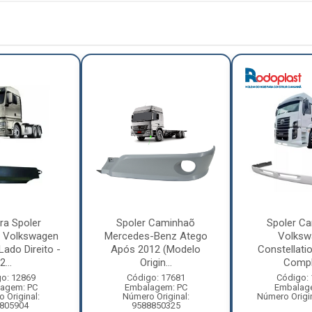
ra Spoler
Spoler Caminhaõ
Spoler C
 Volkswagen
Mercedes-Benz Atego
Volksw
ado Direito -
Após 2012 (Modelo
Constellati
2...
Origin...
Compl
o: 12869
Código: 17681
Código:
agem: PC
Embalagem: PC
Embalag
 Original:
Número Original:
Número Origi
805904
9588850325