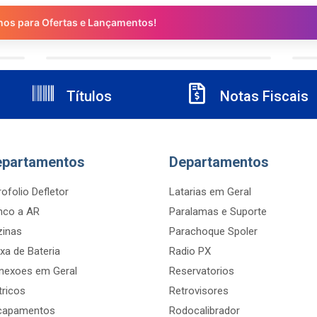
nos para Ofertas e Lançamentos!
Títulos
Notas Fiscais
epartamentos
Departamentos
ofolio Defletor
Latarias em Geral
nco a AR
Paralamas e Suporte
zinas
Parachoque Spoler
xa de Bateria
Radio PX
nexoes em Geral
Reservatorios
tricos
Retrovisores
capamentos
Rodocalibrador