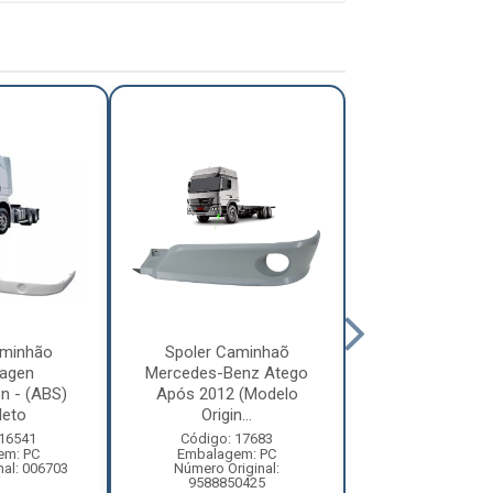
aminhão
Spoler Caminhaõ
Spoler Cami
agen
Mercedes-Benz Atego
Mercedes-Ben
on - (ABS)
Após 2012 (Modelo
Após 2012 (
eto
Origin...
Origin...
 16541
Código: 17683
Código: 17
em: PC
Embalagem: PC
Embalagem:
nal: 006703
Número Original:
Número Origi
9588850425
95888000