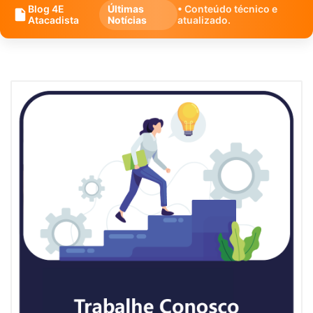
Blog 4E
Últimas
• Conteúdo técnico e
Atacadista
Notícias
atualizado.