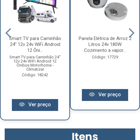
Smart TV para Caminhão
Panela Elétrica de Arroz 2
24” 12v 24v WiFi Android
Litros 24v 180W
12 Ôni...
Cozimento a vapor...
Smart TV para Caminhão 24"
Código: 17729
12v 24v WiFi Android 12
Ônibus Motorhome -
Climatizar
Código: 18242
Ver preço
Ver preço