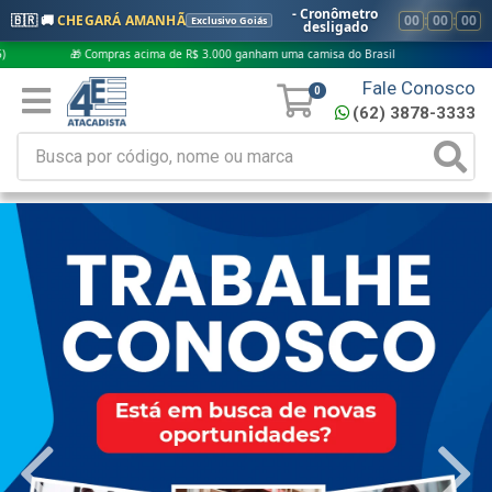
- Cronômetro
🇧🇷 🚚
CHEGARÁ AMANHÃ
00
:
00
:
00
Exclusivo Goiás
desligado
 Compras acima de R$ 3.000 ganham uma camisa do Brasil
Fale Conosco
0
(62) 3878-3333