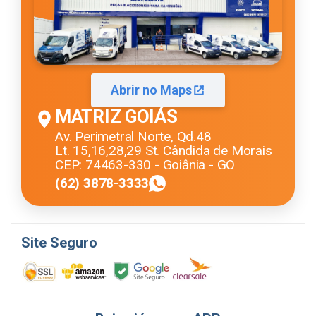
Abrir no Maps
MATRIZ GOIÁS
Av. Perimetral Norte, Qd.48
Lt. 15,16,28,29 St. Cândida de Morais
CEP: 74463-330 - Goiânia - GO
(62) 3878-3333
Site Seguro