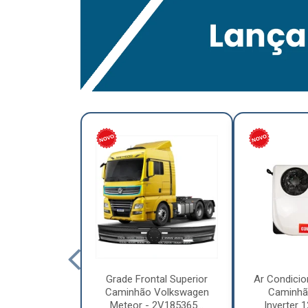
lumínio para
Grade Frontal Superior
Ar Condicio
hão Furo
Caminhão Volkswagen
Caminhã
7,5 x 6.00 –
Meteor - 2V185365...
Inverter 