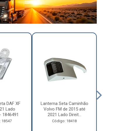
eta DAF XF
Lanterna Seta Caminhão
Lanterna Se
21 Lado
Volvo FM de 2015 até
Volvo FM d
- 1846491
2021 Lado Direit...
2021 Lado 
: 18547
Código: 18418
Código: