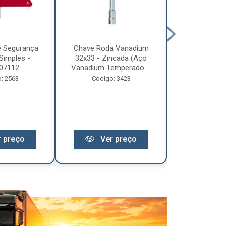
e Segurança
Chave Roda Vanadium
Arco Lona C
Simples -
32x33 - Zincada (Aço
Trem 2
07112
Vanadium Temperado ...
Código:
: 2563
Código: 3423
 preço
Ver preço
Ver