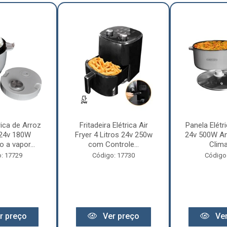
rica de Arroz
Fritadeira Elétrica Air
Panela Elétri
 24v 180W
Fryer 4 Litros 24v 250w
24v 500W An
 a vapor...
com Controle...
Clima
: 17729
Código: 17730
Código
r preço
Ver preço
Ver