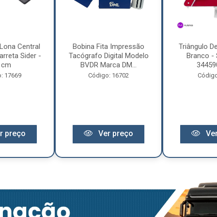
Lona Central
Bobina Fita Impressão
Triângulo D
rreta Sider -
Tacógrafo Digital Modelo
Branco - 
 cm
BVDR Marca DM...
34459
: 17669
Código: 16702
Código
r preço
Ver preço
Ver