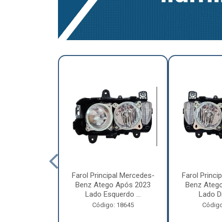
a Traseira
Farol Principal Mercedes-
Farol Princi
olvo FH, FM,
Benz Atego Após 2023
Benz Ateg
015 Lado ...
Lado Esquerdo ...
Lado Dir
o: 18185
Código: 18645
Código