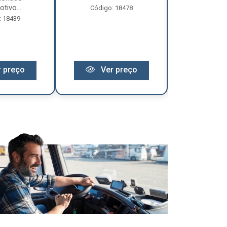
tivo...
Código: 18478
Código:
: 18439
 preço
Ver preço
Ver