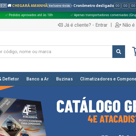
🇧🇷 🚚
CHEGARÁ AMANHÃ
- Cronômetro desligado
00
:
00
:
00
Exclusivo Goiás
é às 18h
✅ Apenas transportadoras conveniadas (Grupo G5)
🎁 Compra
|
Já é cliente? - Entrar
Não é 
& Defletor
Banco a Ar
Buzinas
Climatizadores e Compon