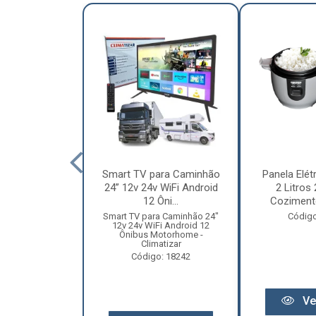
nha Caminhão
Smart TV para Caminhão
Panela Elét
m - Madeira
24” 12v 24v WiFi Android
2 Litros
Especial
12 Ôni...
Cozimento
o: 12131
Smart TV para Caminhão 24"
Código
12v 24v WiFi Android 12
Ônibus Motorhome -
Climatizar
Código: 18242
r preço
Ve