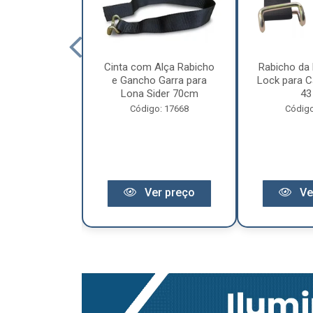
cêndio 6Kg Po
Cinta com Alça Rabicho
Rabicho da 
3 Anos de
e Gancho Garra para
Lock para Ca
antia
Lona Sider 70cm
43
o: 11441
Código: 17668
Código
r preço
Ver preço
Ve