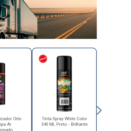
izador Orbi-
Tinta Spray White Color
Tinta Spray 
mpa Ar
340 ML Preto - Brilhante
340 ML Pre
ionado