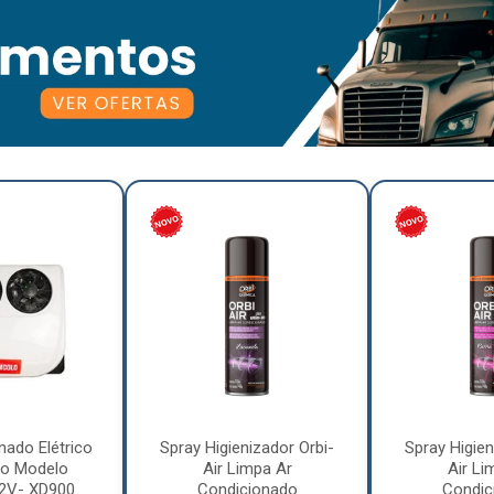
nado Elétrico
Spray Higienizador Orbi-
Spray Higien
o Modelo
Air Limpa Ar
Air Li
12V- XD900
Condicionado
Condic