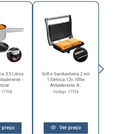
ca 3,5 Litros
Grill e Sanduicheira 2 em
Chaleira Elét
tiaderente -
1 Elétrica 12v 100w
1 Litro 
tizar
Antiaderente A...
Motorhome 
: 17728
Código: 17724
Código:
 preço
Ver preço
Ver