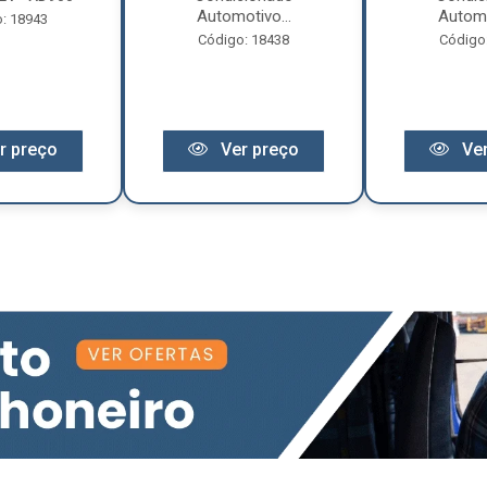
Automotivo...
Automo
: 18943
Código: 18438
Código
r preço
Ver preço
Ver