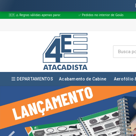
 apenas para:
✅ Pedidos no interior de Goiás
✅ Pedidos aprovados at
DEPARTAMENTOS
Acabamento de Cabine
Aerofólio 