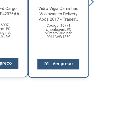
 Fd Cargo
Vidro Vigia Caminhão
Vidro Vigia For
BE42026AA
Volkswagen Delivery
de 1993 até 1998
Após 2017 - Traseir...
ou Esquer
 6007
Código: 16771
Código: 26
em: PC
Embalagem: PC
Embalagem:
iginal:
Número Original:
Número Original:
026AA
0011CVW1850
Ver pr
preço
Ver preço