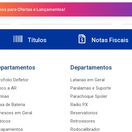
nos para Ofertas e Lançamentos!
Títulos
Notas Fiscais
epartamentos
Departamentos
ofolio Defletor
Latarias em Geral
nco a AR
Paralamas e Suporte
zinas
Parachoque Spoler
xa de Bateria
Radio PX
nexoes em Geral
Reservatorios
tricos
Retrovisores
capamentos
Rodocalibrador