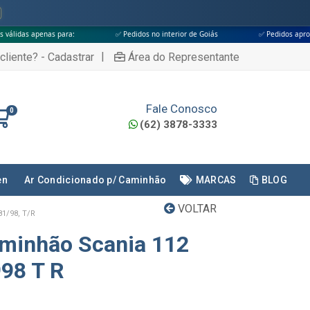
para:
✅ Pedidos no interior de Goiás
✅ Pedidos aprovados até às 18h
|
cliente? - Cadastrar
Área do Representante
Fale Conosco
0
(62) 3878-3333
en
Ar Condicionado p/ Caminhão
MARCAS
BLOG
VOLTAR
81/98, T/R
aminhão Scania 112
998 T R