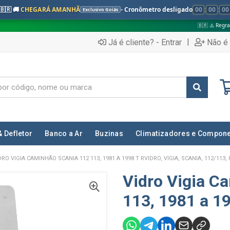
🇧🇷 🚚
CHEGARÁ AMANHÃ
- Cronômetro desligado
00
:
00
:
00
Exclusivo Goiás
🇧🇷 ⚠️ Regras válidas apenas 
|
Já é cliente? - Entrar
Não é 
& Defletor
Banco a Ar
Buzinas
Climatizadores e Compon
DRO VIGIA CAMINHÃO SCANIA 112 113, 1981 A 1998 T RVIDRO, VIGIA, SCANIA, 112/113, 
Vidro Vigia C
113, 1981 a 1