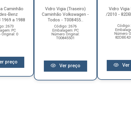
gia Caminhão
Vidro Vigia (Traseiro)
Vidro Vigia
des-Benz
Caminhão Volkswagen -
/2010 - 82D
 1969 a 1988
Todos - T008455...
Código:
go: 2673
Código: 2676
Embalag
agem: PC
Embalagem: PC
Número Or
Original: 0
Número Original:
82DBE42
T00845501
er preço
Ver 
Ver preço