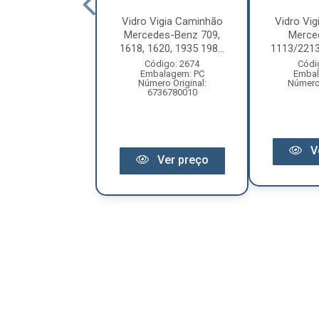
igia Ford F-1000
Vidro Vigia Caminhão
Vidro Vi
até 1998 Direito
Mercedes-Benz 709,
Merce
 Esquerdo
1618, 1620, 1935 198...
1113/2213
ódigo: 2672
Código: 2674
Códi
balagem: PC
Embalagem: PC
Embal
riginal: FCA9151V
Número Original:
Número 
6736780010
Ver preço
V
Ver preço