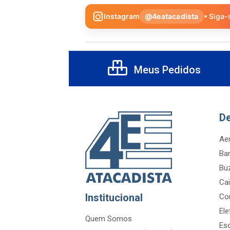
Instagram
@4eatacadista
• Siga-
Meus Pedidos
D
Aer
Ba
Bu
Cai
Institucional
Co
Ele
Quem Somos
Es