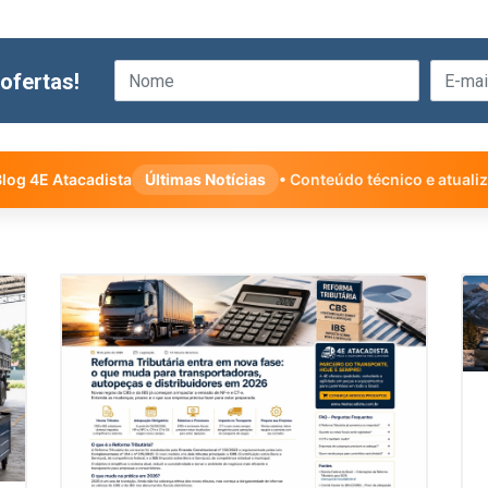
ofertas!
log 4E Atacadista
Últimas Notícias
• Conteúdo técnico e atuali