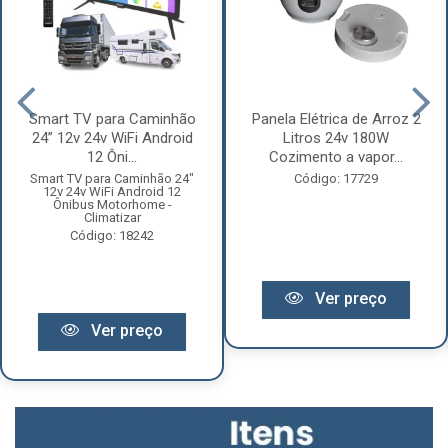
Smart TV para Caminhão
Panela Elétrica de Arroz 2
24” 12v 24v WiFi Android
Litros 24v 180W
12 Ôni...
Cozimento a vapor...
Smart TV para Caminhão 24"
Código: 17729
12v 24v WiFi Android 12
Ônibus Motorhome -
Climatizar
Código: 18242
Ver preço
Ver preço