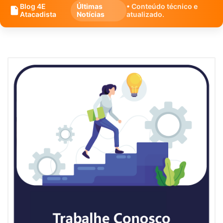
Blog 4E
Últimas
• Conteúdo técnico e
Atacadista
Notícias
atualizado.