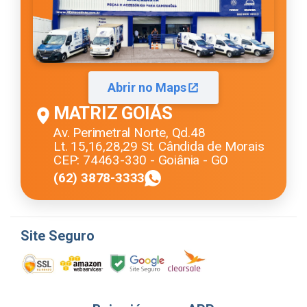
Abrir no Maps
MATRIZ GOIÁS
Av. Perimetral Norte, Qd.48
Lt. 15,16,28,29 St. Cândida de Morais
CEP: 74463-330 - Goiânia - GO
(62) 3878-3333
Site Seguro