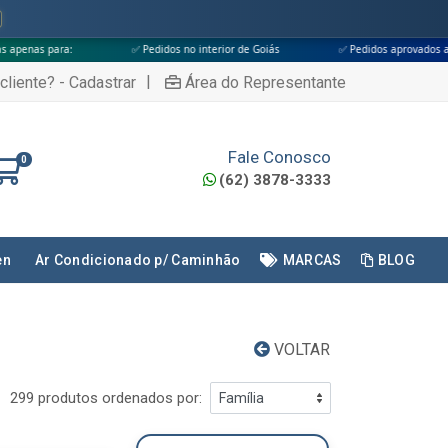
✅ Pedidos no interior de Goiás
✅ Pedidos aprovados até às 18h
|
cliente? - Cadastrar
Área do Representante
Fale Conosco
0
(62) 3878-3333
en
Ar Condicionado p/ Caminhão
MARCAS
BLOG
VOLTAR
299 produtos ordenados por: