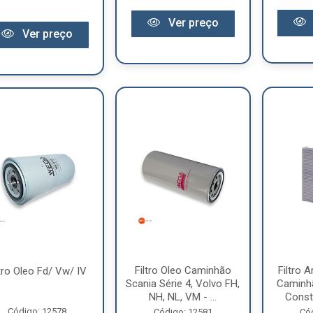
Ver preço
Ver preço
Filtro Oleo Caminhão
Filtro 
ltro Oleo Fd/ Vw/ IV
Scania Série 4, Volvo FH,
Caminh
NH, NL, VM - ...
Conste
Código: 12578
Código: 12581
Có