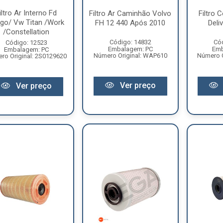
iltro Ar Interno Fd
Filtro Ar Caminhão Volvo
Filtro 
go/ Vw Titan /Work
FH 12 440 Após 2010
Deli
/Constellation
Código: 14832
Có
Código: 12523
Embalagem: PC
Emb
Embalagem: PC
Número Original: WAP610
Número O
ro Original: 2S0129620
Ver preço
Ver preço