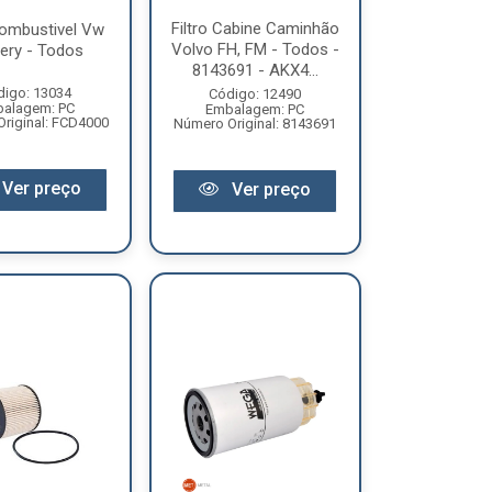
Filtro Cabine Caminhão
Combustivel Vw
Volvo FH, FM - Todos -
very - Todos
8143691 - AKX4...
digo: 13034
Código: 12490
alagem: PC
Embalagem: PC
riginal: FCD4000
Número Original: 8143691
Ver preço
Ver preço