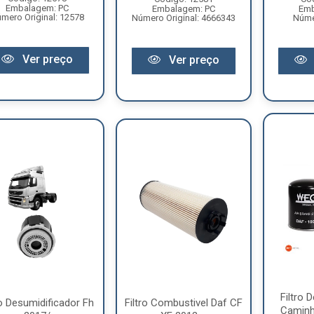
Embalagem: PC
Embalagem: PC
Emb
mero Original: 12578
Número Original: 4666343
Númer
Ver preço
Ver preço
Filtro 
ro Desumidificador Fh
Filtro Combustivel Daf CF
Caminh