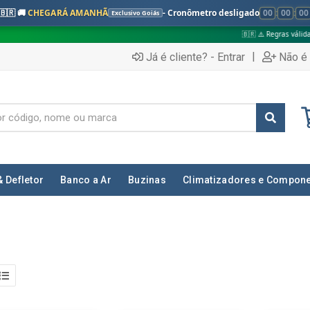
🇧🇷 🚚
CHEGARÁ AMANHÃ
- Cronômetro desligado
00
:
00
:
00
Exclusivo Goiás
🇧🇷 ⚠️ Regras válidas apenas para:
|
Já é cliente? - Entrar
Não é 
& Defletor
Banco a Ar
Buzinas
Climatizadores e Compon