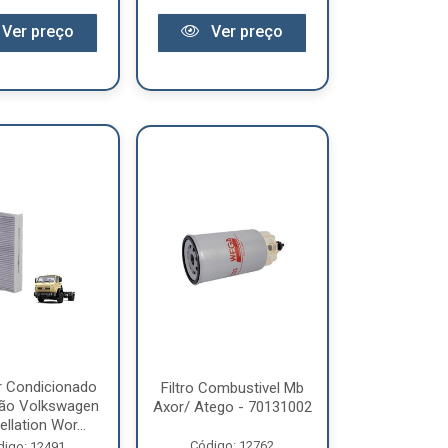
Ver preço
Ver preço
Ar Condicionado
Filtro Combustivel Mb
ão Volkswagen
Axor/ Atego - 70131002
llation Wor...
Código: 12762
digo: 12491