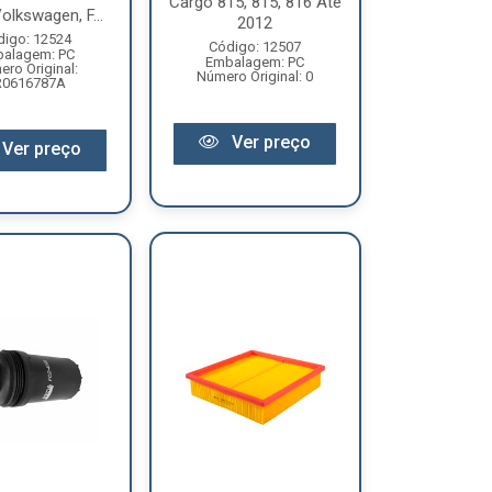
Cargo 815, 815, 816 Até
olkswagen, F...
2012
digo: 12524
Código: 12507
alagem: PC
Embalagem: PC
ro Original:
Número Original: 0
R0616787A
Ver preço
Ver preço