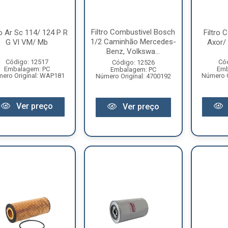
Filtro Combustivel Bosch
ro Ar Sc 114/ 124 P R
Filtro 
1/2 Caminhão Mercedes-
G Vl VM/ Mb
Axor/
Benz, Volkswa...
Código: 12517
Có
Código: 12526
Embalagem: PC
Emb
Embalagem: PC
ero Original: WAP181
Número O
Número Original: 4700192
Ver preço
Ver preço