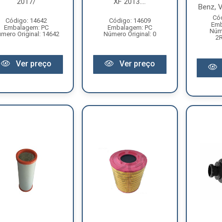
2017/
XF 2013....
Benz, V
Có
Código: 14642
Código: 14609
Emb
Embalagem: PC
Embalagem: PC
Núme
mero Original: 14642
Número Original: 0
2
Ver preço
Ver preço