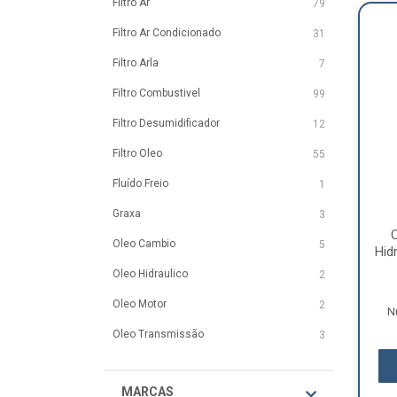
Filtro Ar
79
Filtro Ar Condicionado
31
Filtro Arla
7
Filtro Combustivel
99
Filtro Desumidificador
12
Filtro Oleo
55
Fluído Freio
1
Graxa
3
Oleo Cambio
5
Hid
Oleo Hidraulico
2
Oleo Motor
2
N
Oleo Transmissão
3
MARCAS