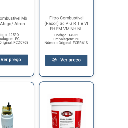
Filtro Combustivel
Combustivel Mb
(Racor) Sc P G R T e Vl
 Atego/ Atron
FH FM VM NH NL
digo: 12530
Código: 14932
alagem: PC
Embalagem: PC
riginal: FCD0768
Número Original: FCBR61S
Ver preço
Ver preço