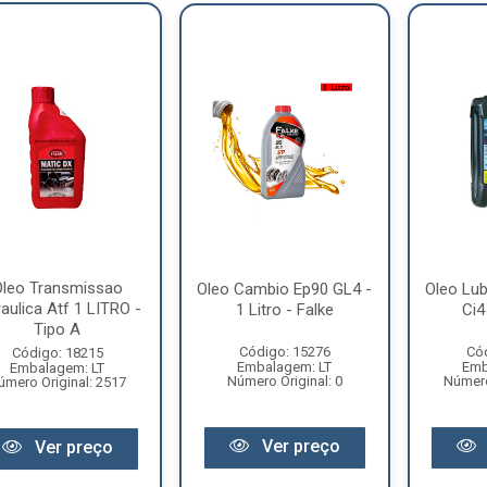
Oleo Transmissao
Oleo Cambio Ep90 GL4 -
Oleo Lub
raulica Atf 1 LITRO -
1 Litro - Falke
Ci4
Tipo A
Código: 15276
Có
Código: 18215
Embalagem: LT
Emb
Embalagem: LT
Número Original: 0
Número
úmero Original: 2517
Ver preço
Ver preço