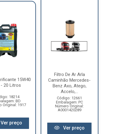
Filtro De Ar Arla
rificante 15W40
Caminhão Mercedes-
 - 20 Litros
Benz Axo, Atego,
Accelo,...
digo: 18214
Código: 12661
alagem: BD
Embalagem: PC
 Original: 1917
Número Original:
A0001420289
Ver preço
Ver preço