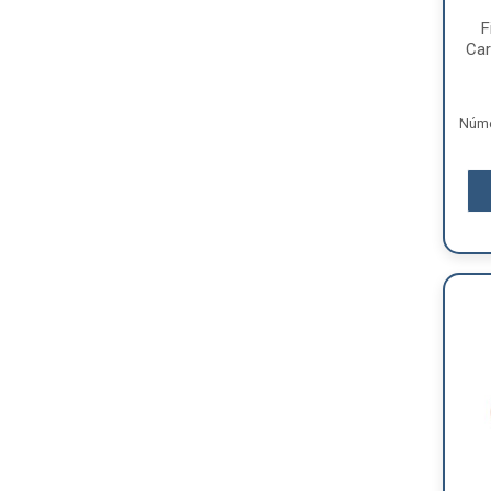
F
Car
Núme