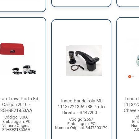
tao Trava Porta Fd
Trinco
Trinco Bandeirola Mb
Cargo /2010 -
1113/2
1113/2213 69/88 Preto
85HBE21850AA
Chave 
Direito - 3447200...
Código: 3066
Có
Código: 2567
Embalagem: PC
Emb
Embalagem: PC
Número Original:
Núme
Número Original: 3447200179
85HBE21850AA
A3