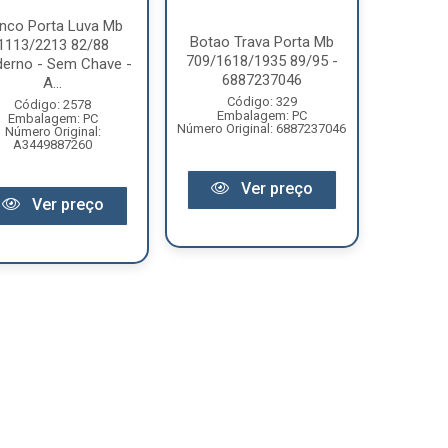
inco Porta Luva Mb
Botao Trava Porta Mb
1113/2213 82/88
709/1618/1935 89/95 -
erno - Sem Chave -
6887237046
A...
Código: 329
Código: 2578
Embalagem: PC
Embalagem: PC
Número Original: 6887237046
Número Original:
A3449887260
Ver preço
Ver preço