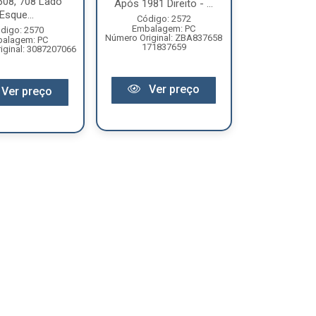
608, 708 Lado
Após 1981 Direito - ...
Esque...
Código: 2572
Embalagem: PC
digo: 2570
Número Original: ZBA837658
alagem: PC
171837659
iginal: 3087207066
Ver preço
Ver preço