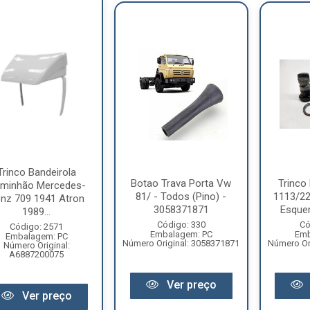
Trinco Bandeirola
Botao Trava Porta Vw
Trinco
minhão Mercedes-
81/ - Todos (Pino) -
1113/22
nz 709 1941 Atron
3058371871
Esquer
1989...
Código: 330
Có
Código: 2571
Embalagem: PC
Emb
Embalagem: PC
Número Original: 3058371871
Número Or
Número Original:
A6887200075
Ver preço
Ver preço