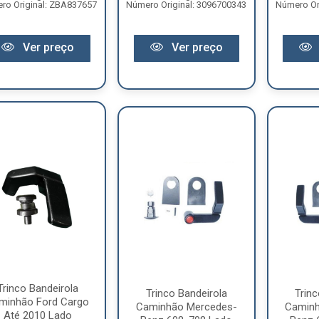
ro Original: ZBA837657
Número Original: 3096700343
Número Or
Ver preço
Ver preço
Trinco Bandeirola
Trinco Bandeirola
Trinc
minhão Ford Cargo
Caminhão Mercedes-
Caminh
Até 2010 Lado