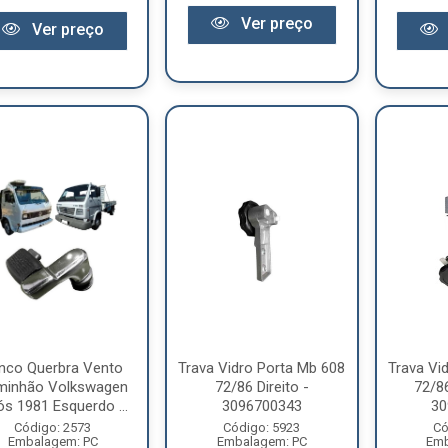
Ver preço
Ver preço
inco Querbra Vento
Trava Vidro Porta Mb 608
Trava Vi
minhão Volkswagen
72/86 Direito -
72/8
s 1981 Esquerdo ...
3096700343
30
Código: 2573
Código: 5923
Có
Embalagem: PC
Embalagem: PC
Emb