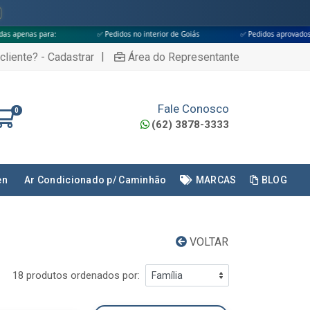
:
✅ Pedidos no interior de Goiás
✅ Pedidos aprovados até às 18h
|
cliente? - Cadastrar
Área do Representante
Fale Conosco
0
(62) 3878-3333
en
Ar Condicionado p/ Caminhão
MARCAS
BLOG
VOLTAR
18 produtos ordenados por: