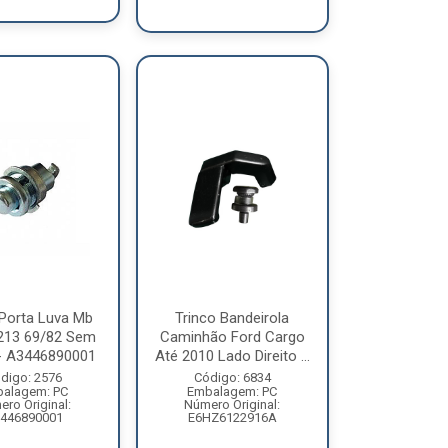
 Porta Luva Mb
Trinco Bandeirola
213 69/82 Sem
Caminhão Ford Cargo
- A3446890001
Até 2010 Lado Direito ...
digo: 2576
Código: 6834
alagem: PC
Embalagem: PC
ro Original:
Número Original:
446890001
E6HZ6122916A