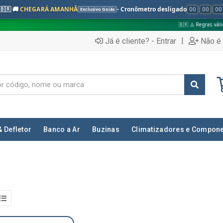
🇧🇷 🚚
CHEGARÁ AMANHÃ
- Cronômetro desligado
00
:
00
:
00
Exclusivo Goiás
🇧🇷 ⚠️ Regras válidas apenas para
|
Já é cliente? - Entrar
Não é 
& Defletor
Banco a Ar
Buzinas
Climatizadores e Compon