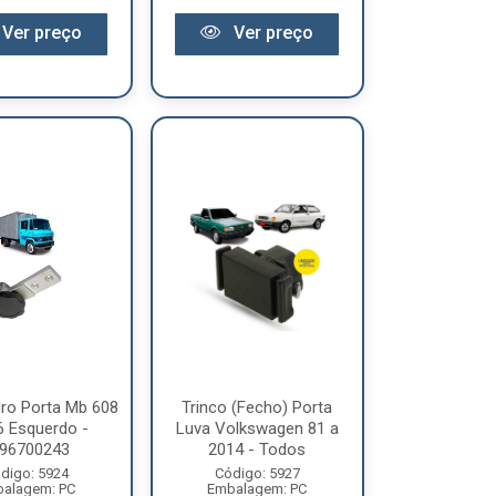
Ver preço
Ver preço
dro Porta Mb 608
Trinco (Fecho) Porta
6 Esquerdo -
Luva Volkswagen 81 a
96700243
2014 - Todos
digo: 5924
Código: 5927
alagem: PC
Embalagem: PC