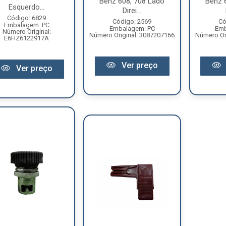
Benz 608, 708 Lado
Benz 
Esquerdo...
Direi...
Código: 6829
Código: 2569
Có
Embalagem: PC
Embalagem: PC
Emb
Número Original:
Número Original: 3087207166
Número Or
E6HZ6122917A
Ver preço
Ver preço