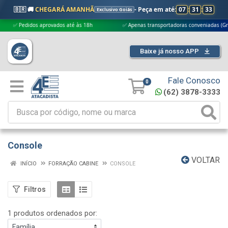
🇧🇷 🚚
CHEGARÁ AMANHÃ
- Peça em até:
07
:
31
:
32
Exclusivo Goiás
✅ Pedidos aprovados até às 18h
✅ Apenas transportadoras conveniadas (Grupo G
Baixe já nosso APP
Fale Conosco
0
(62) 3878-3333
Console
VOLTAR
INÍCIO
FORRAÇÃO CABINE
CONSOLE
Filtros
1 produtos ordenados por: