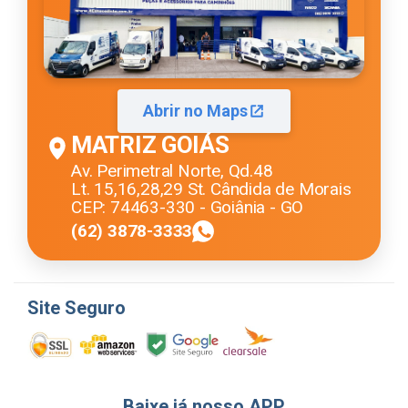
Abrir no Maps
MATRIZ GOIÁS
Av. Perimetral Norte, Qd.48
Lt. 15,16,28,29 St. Cândida de Morais
CEP: 74463-330 - Goiânia - GO
(62) 3878-3333
Site Seguro
Baixe já nosso APP