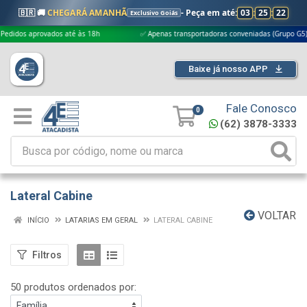
🇧🇷 🚚
CHEGARÁ AMANHÃ
- Peça em até:
03
:
25
:
20
Exclusivo Goiás
ovados até às 18h
✅ Apenas transportadoras conveniadas (Grupo G5)
Baixe já nosso APP
Fale Conosco
0
(62) 3878-3333
Lateral Cabine
VOLTAR
INÍCIO
LATARIAS EM GERAL
LATERAL CABINE
Filtros
50 produtos ordenados por: