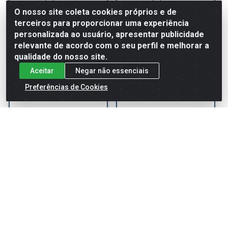
Embalagem: PC
Embalagem: PC
Número Original: 2366104
Número Original: 2044121
O nosso site coleta cookies próprios e de
terceiros para proporcionar uma experiência
personalizada ao usuário, apresentar publicidade
Ver preço
Ver preço
relevante de acordo com o seu perfil e melhorar a
qualidade do nosso site.
Aceitar
Negar não essenciais
Preferências de Cookies
Tampa Maleiro Caminhão
Parede Lateral Cabine
Volvo FH Após 2015 LE -
Caminhão DAF XF Após