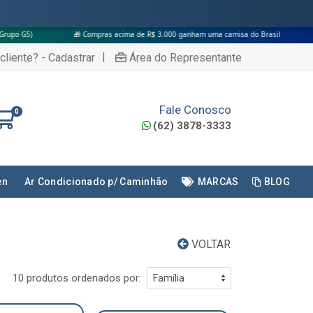
🎁 Compras acima de R$ 3.000 ganham uma camisa do Brasil
|
cliente? - Cadastrar
Área do Representante
Fale Conosco
0
(62) 3878-3333
en
Ar Condicionado p/ Caminhão
MARCAS
BLOG
VOLTAR
10 produtos ordenados por: