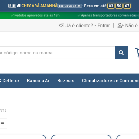
🇧🇷 🚚
CHEGARÁ AMANHÃ
- Peça em até:
03
:
50
:
06
Exclusivo Goiás
os aprovados até às 18h
✅ Apenas transportadoras conveniadas (Grupo G5)
|
Já é cliente? - Entrar
Não é 
& Defletor
Banco a Ar
Buzinas
Climatizadores e Compon
NTE