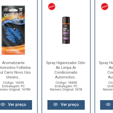
Aromatizante
Spray Higienizador Orbi-
Spray Hi
tomotivo Folhinha
Air Limpa Ar
Ai
ul Carro Novo Uso
Condicionado
Co
Univers...
Automotivo...
Aut
Código: 16393
Código: 18438
Có
Embalagem: PC
Embalagem: PC
Emb
mero Original: 16789
Número Original: 5978
Número
Ver preço
Ver preço