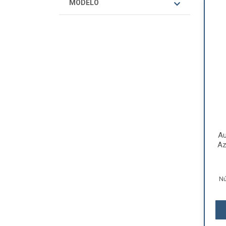
MODELO
Au
Az
Nú