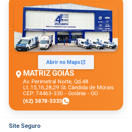
Abrir no Maps
MATRIZ GOIÁS
Av. Perimetral Norte, Qd.48
Lt. 15,16,28,29 St. Cândida de Morais
CEP: 74463-330 - Goiânia - GO
(62) 3878-3333
Site Seguro