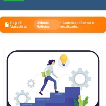
Blog 4E
Últimas
• Conteúdo técnico e
Atacadista
Notícias
atualizado.