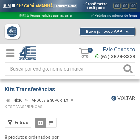
- Cronômetro
🇧🇷 🚚
CHEGARÁ AMANHÃ
00
:
00
:
00
Exclusivo Goiás
desligado
🇧🇷 ⚠️ Regras válidas apenas para:
✅ Pedidos no interior de Goiás
Baixe já nosso APP
Fale Conosco
0
(62) 3878-3333
Kits Transferências
VOLTAR
INÍCIO
TANQUES & SUPORTES
KITS TRANSFERÊNCIAS
Filtros
8 produtos ordenados por: