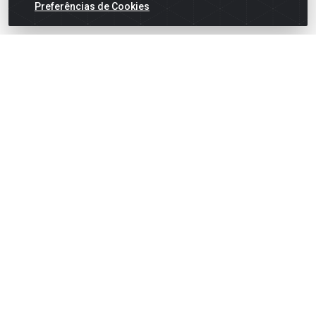
Preferências de Cookies
English
Español
×
ENTRE EM CAMPO COM A 4E!
Vista a camisa de quem joga para vencer.