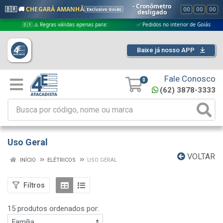
- Cronômetro
🇧🇷 🚚
CHEGARÁ AMANHÃ
00
:
00
:
00
Exclusivo Goiás
desligado
🇧🇷 ⚠️ Regras válidas apenas para:
✅ Pedidos no interior de Goiás
✅
Baixe já nosso APP
Fale Conosco
0
(62) 3878-3333
Uso Geral
VOLTAR
INÍCIO
ELÉTRICOS
USO GERAL
Filtros
15 produtos ordenados por: