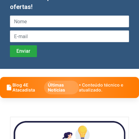
ofertas!
Blog 4E
Últimas
• Conteúdo técnico e
Atacadista
Notícias
atualizado.