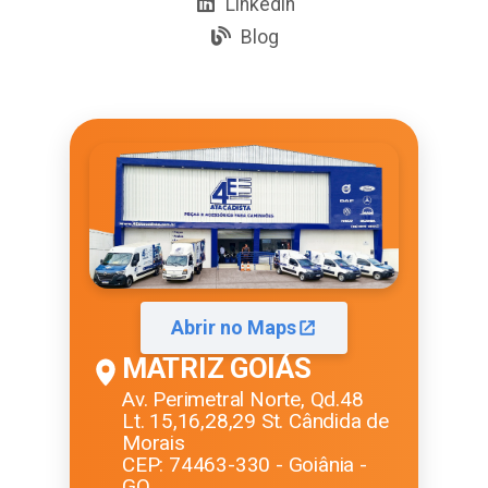
Linkedin
Blog
Abrir no Maps
MATRIZ GOIÁS
Av. Perimetral Norte, Qd.48
Lt. 15,16,28,29 St. Cândida de
Morais
CEP: 74463-330 - Goiânia -
GO