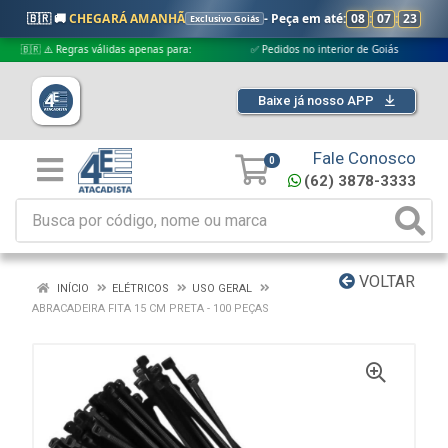
🇧🇷 🚚
CHEGARÁ AMANHÃ
- Peça em até:
08
:
07
:
23
Exclusivo Goiás
🇷 ⚠️ Regras válidas apenas para:
✅ Pedidos no interior de Goiás
✅ Pe
Baixe já nosso APP
Fale Conosco
0
(62) 3878-3333
VOLTAR
INÍCIO
ELÉTRICOS
USO GERAL
ABRACADEIRA FITA 15 CM PRETA - 100 PEÇAS