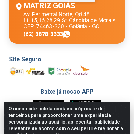
MATRIZ GOIÁS
Av. Perimetral Norte, Qd.48
Lt. 15,16,28,29 St. Cândida de Morais
CEP: 74463-330 - Goiânia - GO
(62) 3878-3333
Site Seguro
Baixe já nosso APP
O nosso site coleta cookies próprios e de
terceiros para proporcionar uma experiência
Formas de Pagamento
personalizada ao usuário, apresentar publicidade
relevante de acordo com o seu perfil e melhorar a