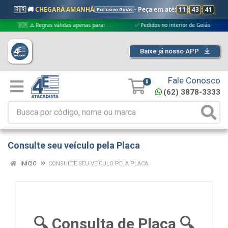
🇧🇷 🚚
CHEGARÁ AMANHÃ
- Peça em até:
11
:
43
:
41
Exclusivo Goiás
🇧🇷 ⚠️ Regras válidas apenas para:
✅ Pedidos no interior de Goiás
✅
Baixe já nosso APP
Fale Conosco
0
(62) 3878-3333
Consulte seu veículo pela Placa
INÍCIO
CONSULTE SEU VEÍCULO PELA PLACA
🔍 Consulta de Placa 🔍