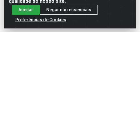
qualidade do nosso site.
Aceitar
Negar não essenciais
Preferências de Cookies
English
Español
×
ENTRE EM CAMPO COM A 4E!
Vista a camisa de quem joga para vencer.