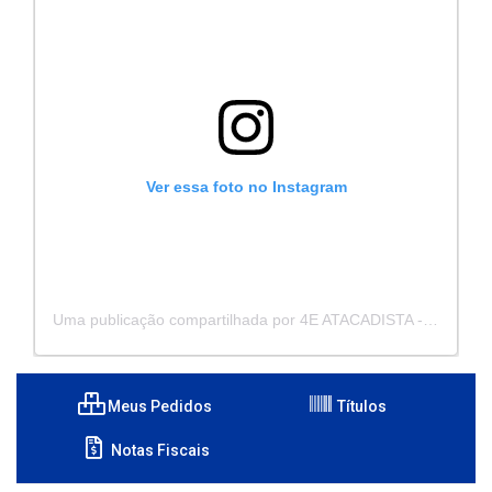
Ver essa foto no Instagram
Uma publicação compartilhada por 4E ATACADISTA - Distribuidora de Pecas e Acessórios (@4eatacadista)
Meus Pedidos
Títulos
Notas Fiscais