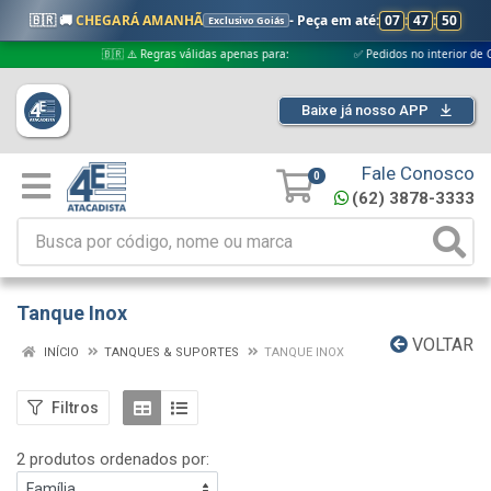
🇧🇷 🚚
CHEGARÁ AMANHÃ
- Peça em até:
07
:
47
:
50
Exclusivo Goiás
🇧🇷 ⚠️ Regras válidas apenas para:
✅ Pedidos no interior de Goiás
Baixe já nosso APP
Fale Conosco
0
(62) 3878-3333
Tanque Inox
VOLTAR
INÍCIO
TANQUES & SUPORTES
TANQUE INOX
Filtros
2 produtos ordenados por: