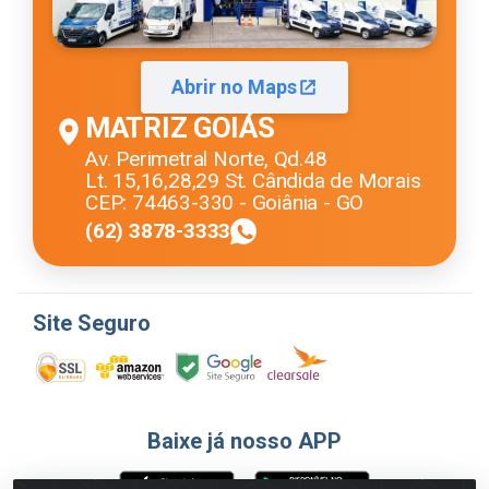
Abrir no Maps
MATRIZ GOIÁS
Av. Perimetral Norte, Qd.48
Lt. 15,16,28,29 St. Cândida de Morais
CEP: 74463-330 - Goiânia - GO
(62) 3878-3333
Site Seguro
Baixe já nosso APP