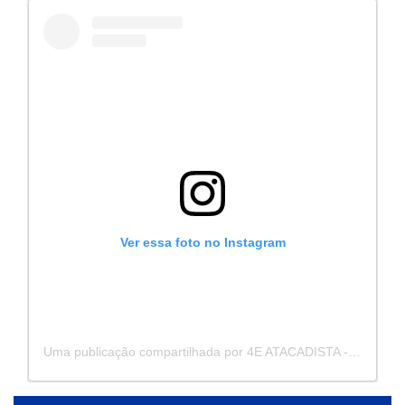
Ver essa foto no Instagram
Uma publicação compartilhada por 4E ATACADISTA - Distribuidora de Pecas e Acessórios (@4eatacadista)