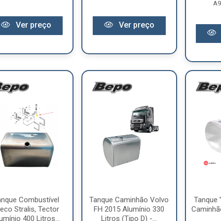
A9
Ver preço
Ver preço
anque Combustível
Tanque Caminhão Volvo
Tanque 
eco Stralis, Tector
FH 2015 Alumínio 330
Caminhã
umínio 400 Litros...
Litros (Tipo D) -...