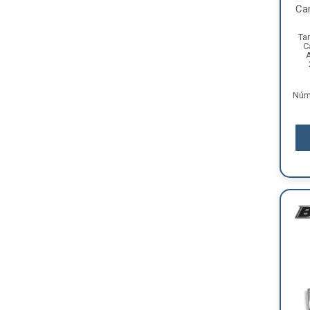
Ca
Ta
C
A
Núme