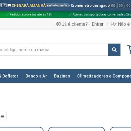
🇧🇷 🚚
CHEGARÁ AMANHÃ
- Cronômetro desligado
00
:
00
:
00
Exclusivo Goiás
rovados até às 18h
✅ Apenas transportadoras conveniadas (Grupo G5)
|
Já é cliente? - Entrar
Não é 
& Defletor
Banco a Ar
Buzinas
Climatizadores e Compon