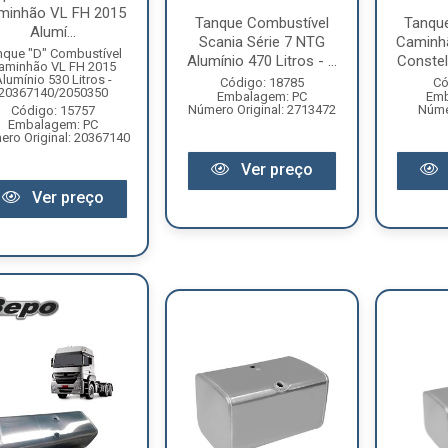
minhão VL FH 2015
Tanque Combustível
Tanqu
Alumí...
Scania Série 7 NTG
Caminh
nque "D" Combustível
Alumínio 470 Litros - ...
Constell
aminhão VL FH 2015
lumínio 530 Litros -
Código: 18785
Có
20367140/2050350
Embalagem: PC
Emb
Número Original: 2713472
Númer
Código: 15757
Embalagem: PC
ro Original: 20367140
Ver preço
Ver preço