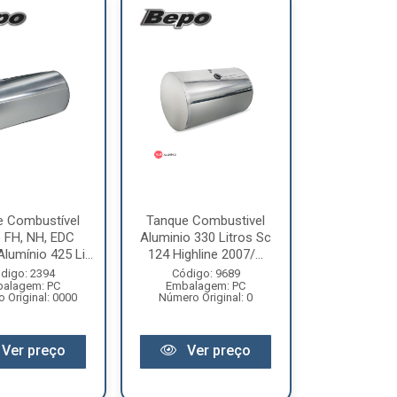
e Combustível
Tanque Combustivel
 FH, NH, EDC
Aluminio 330 Litros Sc
lumínio 425 Li...
124 Highline 2007/...
digo: 2394
Código: 9689
alagem: PC
Embalagem: PC
 Original: 0000
Número Original: 0
Ver preço
Ver preço