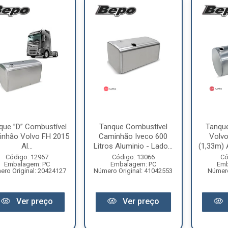
que ”D” Combustível
Tanque Combustível
Tanqu
nhão Volvo FH 2015
Caminhão Iveco 600
Volvo
Al...
Litros Aluminio - Lado...
(1,33m) A
Código: 12967
Código: 13066
Có
Embalagem: PC
Embalagem: PC
Emb
ro Original: 20424127
Número Original: 41042553
Número
Ver preço
Ver preço