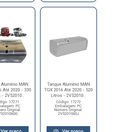
 Alumínio MAN
Tanque Alumínio MAN
 Até 2020 - 330
TGX 2016 Até 2020 - 520
s - 2V52010...
Litros - 2V52010...
digo: 17271
Código: 17272
alagem: PC
Embalagem: PC
ro Original:
Número Original:
V5201060G
2V5201060J
Ver preço
Ver preço