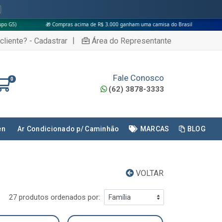
🎁 Compras acima de R$ 3.000 ganham uma camisa do Brasil
|
cliente? - Cadastrar
Área do Representante
Fale Conosco
0
(62) 3878-3333
en
Ar Condicionado p/ Caminhão
MARCAS
BLOG
VOLTAR
27 produtos ordenados por: