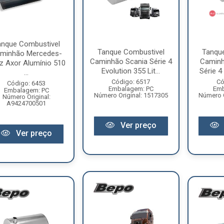
anque Combustivel
Tanque Combustivel
Tanqu
minhão Mercedes-
Caminhão Scania Série 4
Caminh
z Axor Alumínio 510
Evolution 355 Lit...
Série 4 
...
Código: 6517
Có
Código: 6453
Embalagem: PC
Emb
Embalagem: PC
Número Original: 1517305
Número O
Número Original:
A9424700501
Ver preço
Ver preço