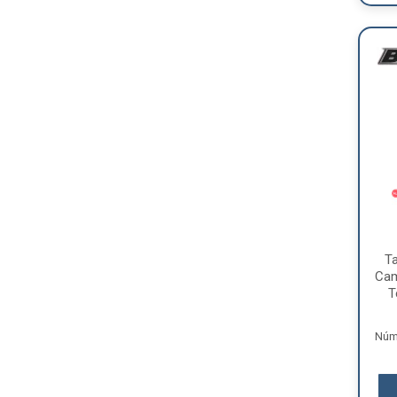
T
Cam
T
Núme