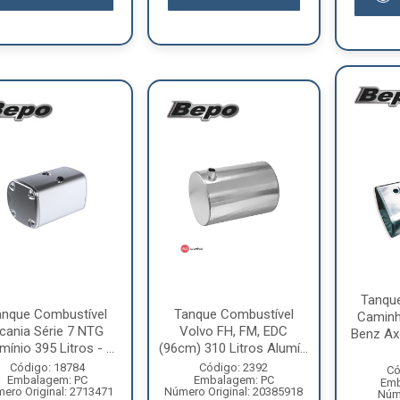
Tanqu
anque Combustível
Tanque Combustível
Caminh
cania Série 7 NTG
Volvo FH, FM, EDC
Benz Ax
mínio 395 Litros - ...
(96cm) 310 Litros Alumí...
Código: 18784
Código: 2392
Có
Embalagem: PC
Embalagem: PC
Emb
ero Original: 2713471
Número Original: 20385918
Núme