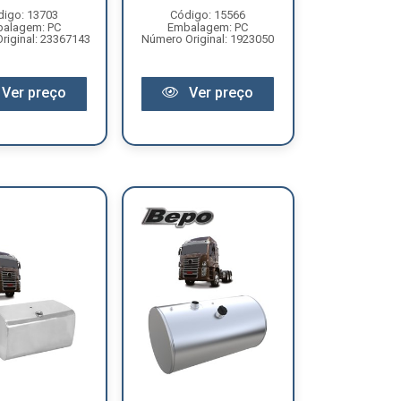
digo: 13703
Código: 15566
alagem: PC
Embalagem: PC
riginal: 23367143
Número Original: 1923050
Ver preço
Ver preço