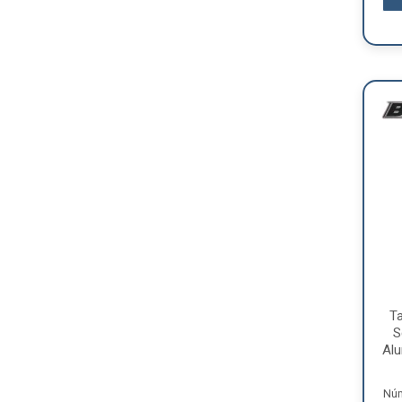
T
S
Alu
Núm