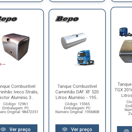
Tanque
anque Combustível
Tanque Combustível
TGX 2016
inhão Iveco Stralis,
Caminhão DAF XF 520
Litro
ector Aluminio 3...
Litros Alumínio - 195...
Có
Código: 12961
Código: 15565
Emb
Embalagem: PC
Embalagem: PC
Núme
ro Original: 98472351
Número Original: 1956808
2
Ver preço
Ver preço