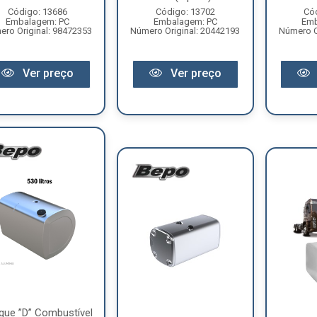
Código: 13686
Código: 13702
Có
Embalagem: PC
Embalagem: PC
Emb
ro Original: 98472353
Número Original: 20442193
Número O
Ver preço
Ver preço
que ”D” Combustível