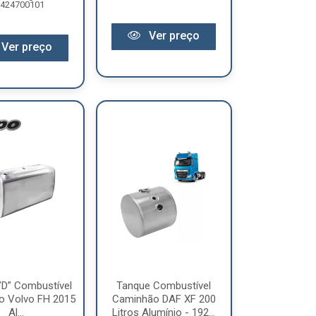
424700101
Ver preço
Ver preço
”D” Combustível
Tanque Combustível
o Volvo FH 2015
Caminhão DAF XF 200
Al...
Litros Alumínio - 192...