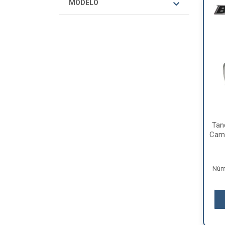
MODELO
Tan
Cami
Núme