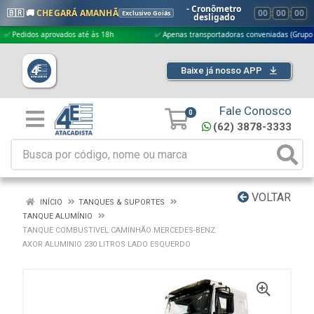
- Cronômetro
🇧🇷 🚚
CHEGARÁ AMANHÃ
00
:
00
:
00
Exclusivo Goiás
desligado
idos aprovados até às 18h
✅ Apenas transportadoras conveniadas (Grupo G5)
Baixe já nosso APP
Fale Conosco
0
(62) 3878-3333
VOLTAR
INÍCIO
TANQUES & SUPORTES
TANQUE ALUMÍNIO
TANQUE COMBUSTIVEL CAMINHÃO MERCEDES-BENZ
AXOR ALUMINIO 230 LITROS LADO ESQUERDO