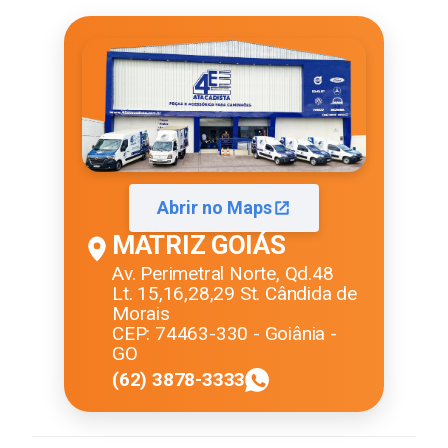
Abrir no Maps
MATRIZ GOIÁS
Av. Perimetral Norte, Qd.48
Lt. 15,16,28,29 St. Cândida de
Morais
CEP: 74463-330 - Goiânia -
GO
(62) 3878-3333