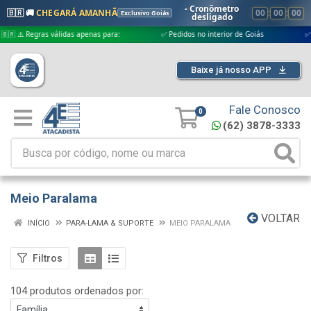
- Cronômetro
🇧🇷 🚚
CHEGARÁ AMANHÃ
00
:
00
:
00
Exclusivo Goiás
desligado
 válidas apenas para:
✅ Pedidos no interior de Goiás
✅ Pedidos aprov
Baixe já nosso APP
Fale Conosco
0
(62) 3878-3333
Meio Paralama
VOLTAR
INÍCIO
PARA-LAMA & SUPORTE
MEIO PARALAMA
Filtros
104 produtos ordenados por: