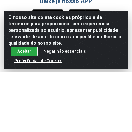
Baixe já nosso APP
O nosso site coleta cookies próprios e de
terceiros para proporcionar uma experiência
Formas de Pagamento
personalizada ao usuário, apresentar publicidade
relevante de acordo com o seu perfil e melhorar a
qualidade do nosso site.
Aceitar
Negar não essenciais
Preferências de Cookies
English
Español
×
ENTRE EM CAMPO COM A 4E!
Vista a camisa de quem joga para vencer.