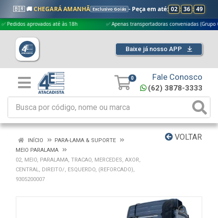
🇧🇷 🚚
CHEGARÁ AMANHÃ
- Peça em até:
02
:
36
:
48
Exclusivo Goiás
dos aprovados até às 18h
✅ Apenas transportadoras conveniadas (Grupo G5)
Baixe já nosso APP
Fale Conosco
0
(62) 3878-3333
VOLTAR
INÍCIO
PARA-LAMA & SUPORTE
MEIO PARALAMA
02, MEIO, PARALAMA, TRACAO, MERCEDES, AXOR,
CENTRAL, DIREITO/, ESQUERDO, (REFORCADO),
9305200007