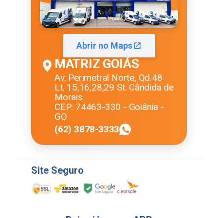
Abrir no Maps
MATRIZ GOIÁS
Av. Perimetral Norte, Qd.48
Lt. 15,16,28,29 St. Cândida de
Morais
CEP: 74463-330 - Goiânia -
GO
(62) 3878-3333
Site Seguro