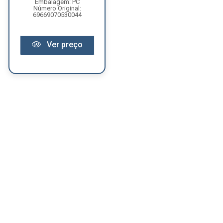
Embalagem: PC
Número Original:
69669070530044
Ver preço