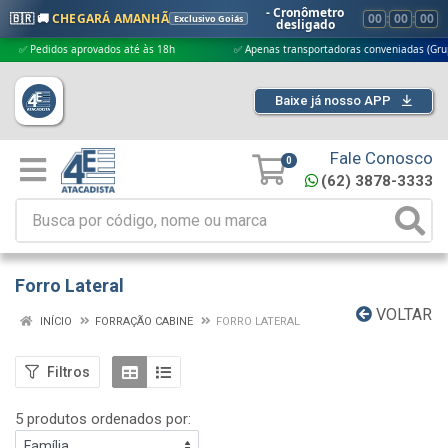
- Cronômetro
🇧🇷 🚚
CHEGARÁ AMANHÃ
00
:
00
:
00
Exclusivo Goiás
desligado
Pedidos aprovados até às 18h
✅ Apenas transportadoras conveniadas (Grupo G5)
Baixe já nosso APP
Fale Conosco
0
(62) 3878-3333
Forro Lateral
VOLTAR
INÍCIO
FORRAÇÃO CABINE
FORRO LATERAL
Filtros
5 produtos ordenados por: