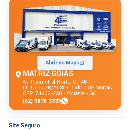
Abrir no Maps
MATRIZ GOIÁS
Av. Perimetral Norte, Qd.48
Lt. 15,16,28,29 St. Cândida de Morais
CEP: 74463-330 - Goiânia - GO
(62) 3878-3333
Site Seguro