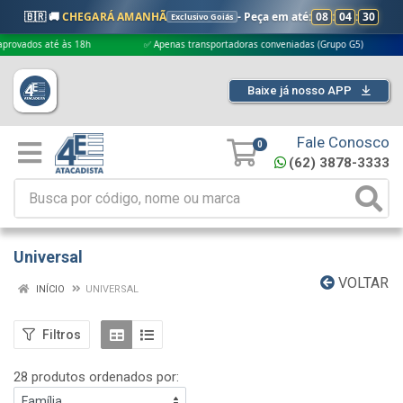
🇧🇷 🚚
CHEGARÁ AMANHÃ
- Peça em até:
08
:
04
:
29
Exclusivo Goiás
é às 18h
✅ Apenas transportadoras conveniadas (Grupo G5)
🎁 Compr
Baixe já nosso APP
Fale Conosco
0
(62) 3878-3333
Universal
VOLTAR
INÍCIO
UNIVERSAL
Filtros
28 produtos ordenados por: