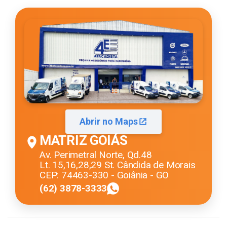
Abrir no Maps
MATRIZ GOIÁS
Av. Perimetral Norte, Qd.48
Lt. 15,16,28,29 St. Cândida de Morais
CEP: 74463-330 - Goiânia - GO
(62) 3878-3333