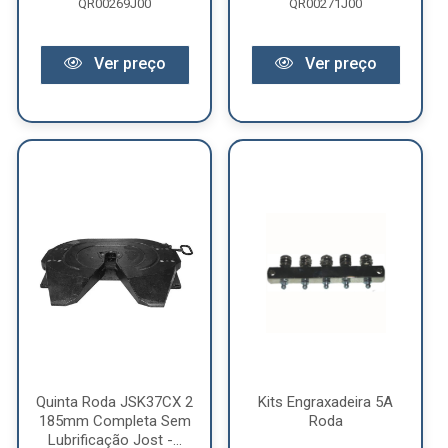
QR00269J00
QR00271J00
Ver preço
Ver preço
Quinta Roda JSK37CX 2
Kits Engraxadeira 5A
185mm Completa Sem
Roda
Lubrificação Jost -...