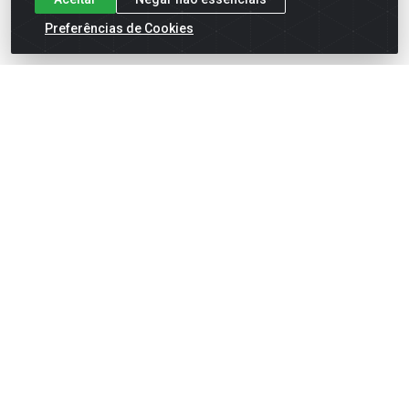
Preferências de Cookies
English
Español
×
ENTRE EM CAMPO COM A 4E!
Vista a camisa de quem joga para vencer.