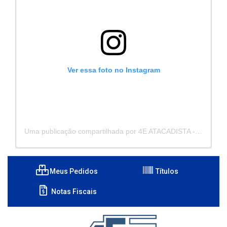
Ver essa foto no Instagram
Uma publicação compartilhada por 4E ATACADISTA - Distribuidora de Pecas e Acessórios (@4eatacadista)
Meus Pedidos
Títulos
Notas Fiscais