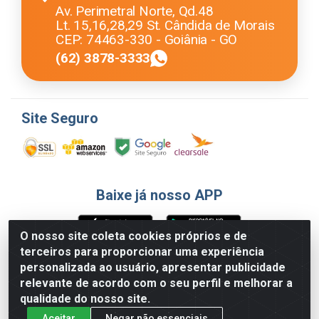
Av. Perimetral Norte, Qd.48
Lt. 15,16,28,29 St. Cândida de Morais
CEP: 74463-330 - Goiânia - GO
(62) 3878-3333
Site Seguro
Baixe já nosso APP
O nosso site coleta cookies próprios e de
terceiros para proporcionar uma experiência
Formas de Pagamento
personalizada ao usuário, apresentar publicidade
relevante de acordo com o seu perfil e melhorar a
qualidade do nosso site.
Aceitar
Negar não essenciais