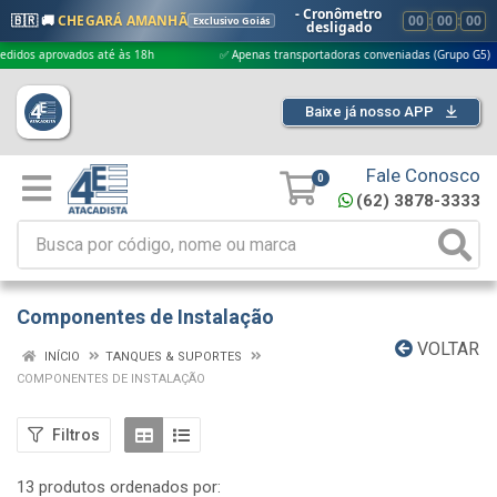
- Cronômetro
🇧🇷 🚚
CHEGARÁ AMANHÃ
00
:
00
:
00
Exclusivo Goiás
desligado
provados até às 18h
✅ Apenas transportadoras conveniadas (Grupo G5)
Baixe já nosso APP
Fale Conosco
0
(62) 3878-3333
Componentes de Instalação
VOLTAR
INÍCIO
TANQUES & SUPORTES
COMPONENTES DE INSTALAÇÃO
Filtros
13 produtos ordenados por: