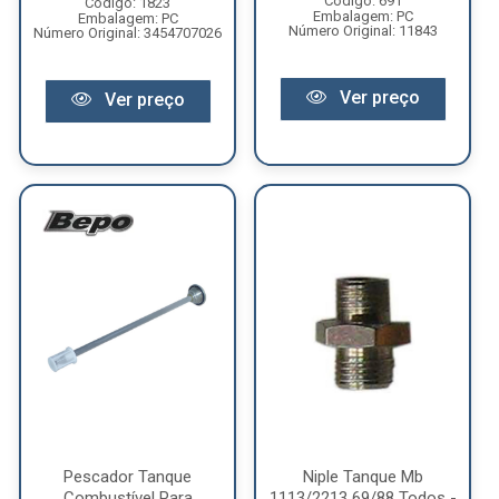
Código: 691
Código: 1823
Embalagem: PC
Embalagem: PC
Número Original: 11843
Número Original: 3454707026
Ver preço
Ver preço
Pescador Tanque
Niple Tanque Mb
Combustível Para
1113/2213 69/88 Todos -