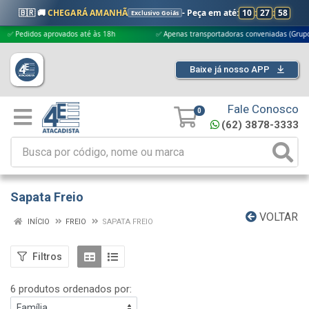
🇧🇷 🚚
CHEGARÁ AMANHÃ
- Peça em até:
10
:
27
:
58
Exclusivo Goiás
didos aprovados até às 18h
✅ Apenas transportadoras conveniadas (Grupo G5)
Baixe já nosso APP
Fale Conosco
0
(62) 3878-3333
Sapata Freio
VOLTAR
INÍCIO
FREIO
SAPATA FREIO
Filtros
6 produtos ordenados por: