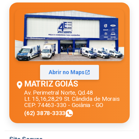
Abrir no Maps
MATRIZ GOIÁS
Av. Perimetral Norte, Qd.48
Lt. 15,16,28,29 St. Cândida de Morais
CEP: 74463-330 - Goiânia - GO
(62) 3878-3333