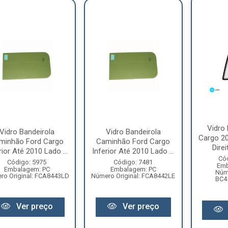
Vidro 
Vidro Bandeirola
Vidro Bandeirola
Cargo 20
minhão Ford Cargo
Caminhão Ford Cargo
Direi
rior Até 2010 Lado ...
Inferior Até 2010 Lado ...
Có
Código: 5975
Código: 7481
Emb
Embalagem: PC
Embalagem: PC
Núme
ro Original: FCA8443LD
Número Original: FCA8442LE
BC4
Ver preço
Ver preço