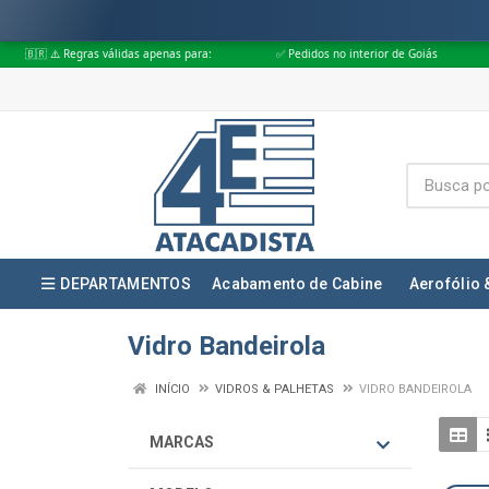
gras válidas apenas para:
✅ Pedidos no interior de Goiás
✅ Pedidos ap
DEPARTAMENTOS
Acabamento de Cabine
Aerofólio 
Vidro Bandeirola
INÍCIO
VIDROS & PALHETAS
VIDRO BANDEIROLA
MARCAS