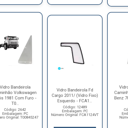
Vidro Bandeirola
Vidr
Vidro Bandeirola Fd
minhão Volkswagen
Caminh
Cargo 2011/ (Vidro Fixo)
s 1981 Com Furo -
Benz 70
Esquerdo - FCA1...
T0...
Código: 12489
Código: 2642
Có
Embalagem: PC
Embalagem: PC
Emb
Número Original: FCA1124VT
ro Original: T00845247
Númer