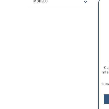
MODELO
Ca
Infe
Núme