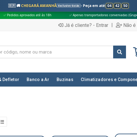
🇧🇷 🚚
CHEGARÁ AMANHÃ
- Peça em até:
04
:
42
:
49
Exclusivo Goiás
rovados até às 18h
✅ Apenas transportadoras conveniadas (Grupo G5)
|
Já é cliente? - Entrar
Não é 
& Defletor
Banco a Ar
Buzinas
Climatizadores e Compon