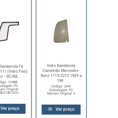
Vidro Bandeirola
Bandeirola Fd
Caminhão Mercedes-
11/ (Vidro Fixo)
Benz 1113/2213 1969 a
to - BC45E...
198...
digo: 12488
alagem: PC
Código: 2641
ro Original:
Embalagem: PC
5E214K13CC
Número Original: 0
Ver preço
Ver preço