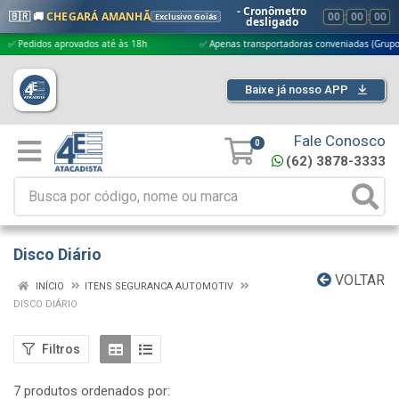
- Cronômetro
🇧🇷 🚚
CHEGARÁ AMANHÃ
00
:
00
:
00
Exclusivo Goiás
desligado
didos aprovados até às 18h
✅ Apenas transportadoras conveniadas (Grupo G5)
Baixe já nosso APP
Fale Conosco
0
(62) 3878-3333
Disco Diário
VOLTAR
INÍCIO
ITENS SEGURANCA AUTOMOTIV
DISCO DIÁRIO
Filtros
7 produtos ordenados por: