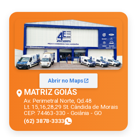
Abrir no Maps
MATRIZ GOIÁS
Av. Perimetral Norte, Qd.48
Lt. 15,16,28,29 St. Cândida de Morais
CEP: 74463-330 - Goiânia - GO
(62) 3878-3333