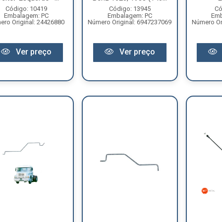
Código: 10419
Código: 13945
Có
Embalagem: PC
Embalagem: PC
Emb
ro Original: 24426880
Número Original: 6947237069
Número Or
Ver preço
Ver preço