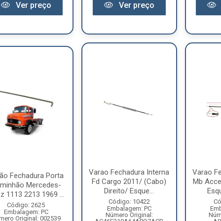
Ver preço
Ver preço
Varao Fechadura Interna
Varao Fe
ão Fechadura Porta
Fd Cargo 2011/ (Cabo)
Mb Acce
minhão Mercedes-
Direito/ Esque...
Esqu
z 1113 2213 1969 ...
Código: 10422
Có
Código: 2625
Embalagem: PC
Emb
Embalagem: PC
Número Original:
Núme
mero Original: 002539