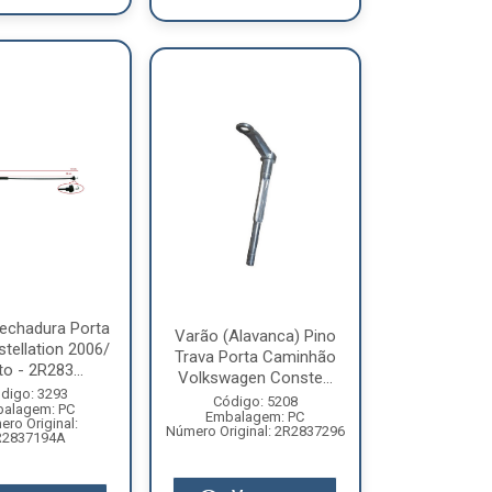
echadura Porta
Varão (Alavanca) Pino
tellation 2006/
Trava Porta Caminhão
to - 2R283...
Volkswagen Conste...
digo: 3293
Código: 5208
alagem: PC
Embalagem: PC
ro Original:
Número Original: 2R2837296
R2837194A