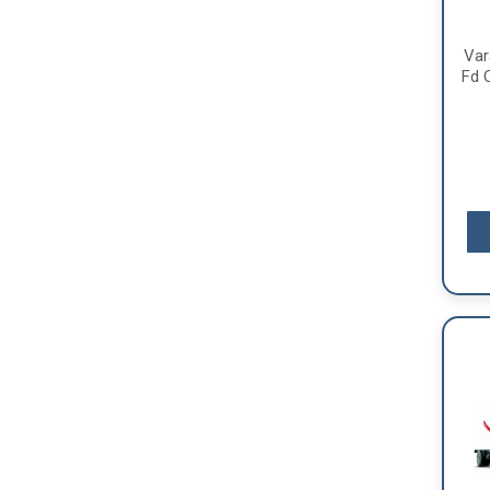
Var
Fd C