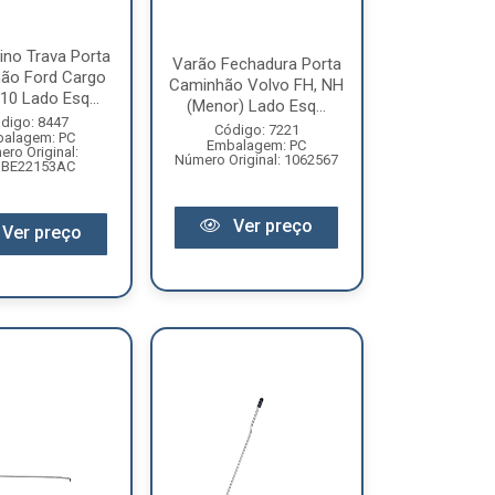
ino Trava Porta
Varão Fechadura Porta
ão Ford Cargo
Caminhão Volvo FH, NH
10 Lado Esq...
(Menor) Lado Esq...
digo: 8447
Código: 7221
alagem: PC
Embalagem: PC
ro Original:
Número Original: 1062567
DBE22153AC
Ver preço
Ver preço