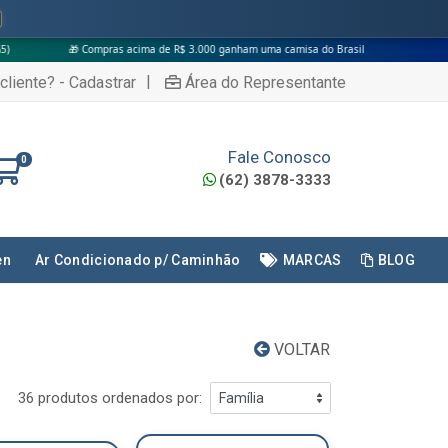
 Compras acima de R$ 3.000 ganham uma camisa do Brasil
|
cliente? - Cadastrar
Área do Representante
Fale Conosco
0
(62) 3878-3333
en
Ar Condicionado p/ Caminhão
MARCAS
BLOG
VOLTAR
36 produtos ordenados por: