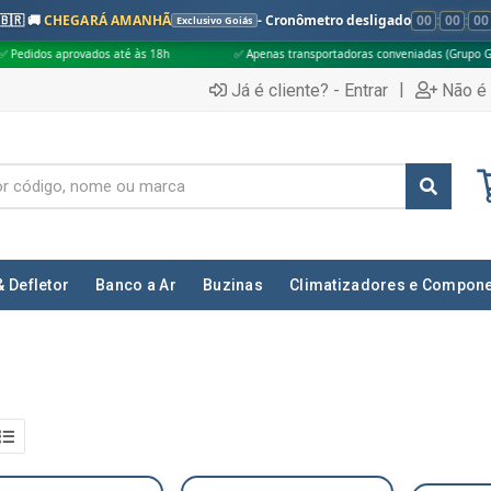
🇧🇷 🚚
CHEGARÁ AMANHÃ
- Cronômetro desligado
00
:
00
:
00
Exclusivo Goiás
vados até às 18h
✅ Apenas transportadoras conveniadas (Grupo G5)

|
Já é cliente? - Entrar
Não é 
& Defletor
Banco a Ar
Buzinas
Climatizadores e Compon