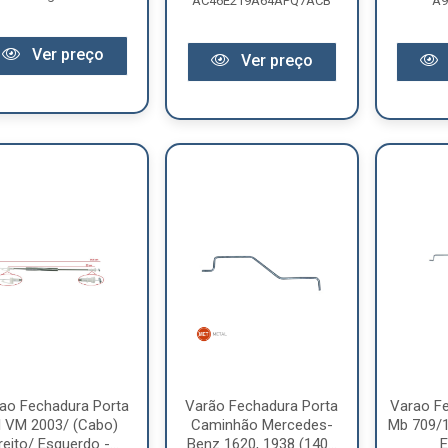
AC46E219A64APQ7ACB
A9
Ver preço
Ver preço
ao Fechadura Porta
Varão Fechadura Porta
Varao Fe
l VM 2003/ (Cabo)
Caminhão Mercedes-
Mb 709/
reito/ Esquerdo -...
Benz 1620, 1938 (140...
E