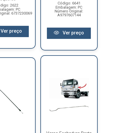
Código: 6641
digo: 2622
Embalagem: PC
alagem: PC
Número Original:
iginal: 6737230069
A9797607144
Ver preço
Ver preço