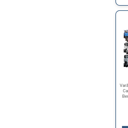
Varã
Ca
Be