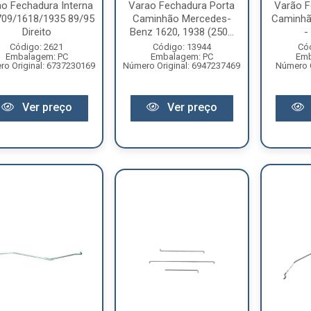
o Fechadura Interna
Varao Fechadura Porta
Varão F
09/1618/1935 89/95
Caminhão Mercedes-
Caminhão
Direito
Benz 1620, 1938 (250...
-
Código: 2621
Código: 13944
Có
Embalagem: PC
Embalagem: PC
Emb
o Original: 6737230169
Número Original: 6947237469
Número O
Ver preço
Ver preço