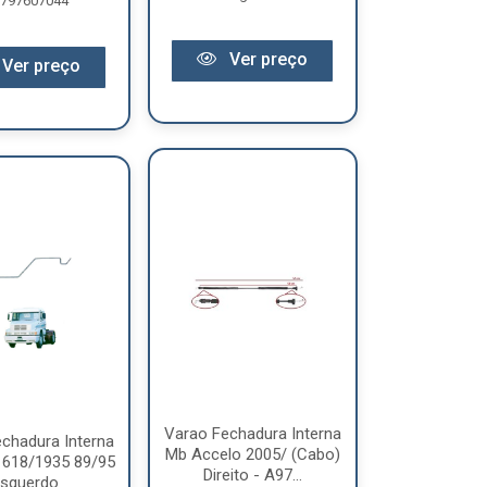
797607044
Ver preço
Ver preço
Varao Fechadura Interna
chadura Interna
Mb Accelo 2005/ (Cabo)
1618/1935 89/95
Direito - A97...
squerdo