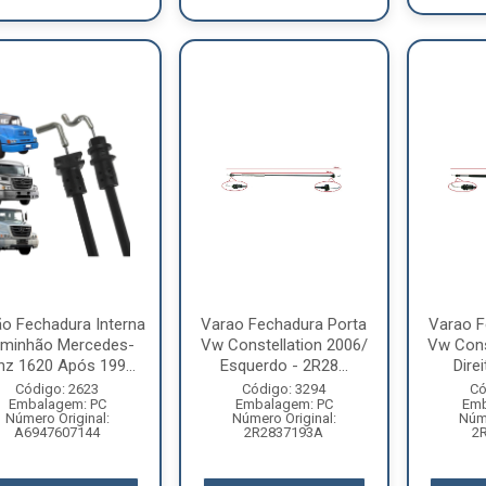
o Fechadura Interna
Varao Fechadura Porta
Varao F
minhão Mercedes-
Vw Constellation 2006/
Vw Cons
nz 1620 Após 199...
Esquerdo - 2R28...
Direi
Código: 2623
Código: 3294
Có
Embalagem: PC
Embalagem: PC
Emb
Número Original:
Número Original:
Núme
A6947607144
2R2837193A
2