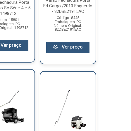
Varao Fechadura Porta
echadura Porta
Fd Cargo /2010 Esquerdo
 Sc Série 4 e 5
- 82DBE21915AC
 1498712
Código: 8445
digo: 15801
Embalagem: PC
alagem: PC
Número Original:
riginal: 1498712
82DBE21915AC
Ver preço
Ver preço