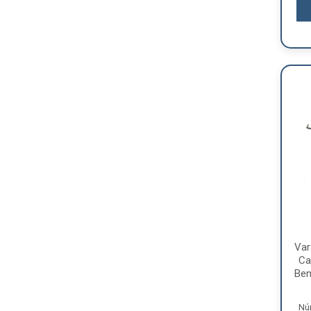
Var
Ca
Ben
Nú