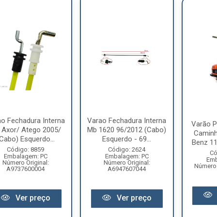
o Fechadura Interna
Varao Fechadura Interna
Varão P
 Axor/ Atego 2005/
Mb 1620 96/2012 (Cabo)
Caminh
Cabo) Esquerdo...
Esquerdo - 69...
Benz 11
Código: 8859
Código: 2624
Có
Embalagem: PC
Embalagem: PC
Emb
Número Original:
Número Original:
Número 
A9737600004
A6947607044
Ver preço
Ver preço