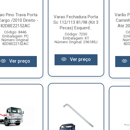
ao Pino Trava Porta
Varão P
Varao Fechadura Porta
argo /2010 Direito -
Caminh
Sc 112/113 81/98 (Kit 3
82DBE22152AC
Até 20
Pecas) Esquerd...
Código: 8446
Có
Código: 7230
Embalagem: PC
Emb
Embalagem: KT
Número Original:
Núme
Número Original: 296185J
82DBE22152AC
82
Ver preço
Ver preço