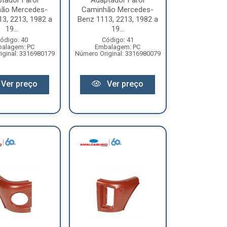
tador Farol
Adaptador Farol
ão Mercedes-
Caminhão Mercedes-
3, 2213, 1982 a
Benz 1113, 2213, 1982 a
19...
19...
ódigo: 40
Código: 41
alagem: PC
Embalagem: PC
iginal: 3316980179
Número Original: 3316980079
Ver preço
Ver preço