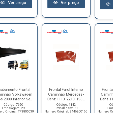
Ver preço
Ver preço
cabamento Frontal
Frontal Farol Interno
Fronta
minhão Volkswagen
Caminhão Mercedes-
Caminh
s 2000 Inferior Se...
Benz 1113, 2213, 196...
Benz 11
Código: 7650
Código: 1142
Có
Embalagem: PC
Embalagem: PC
Emb
ro Original: TF3805039
Número Original: 3446200165
Número Or