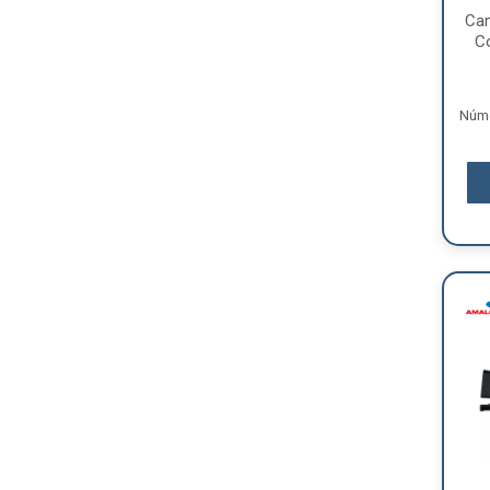
Ca
Co
Núme