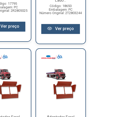
Lado...
digo: 17795
Código: 18650
alagem: PC
Embalagem: PC
iginal: 2R2805025
Número Original: 2T2803244
Ver preço
Ver preço