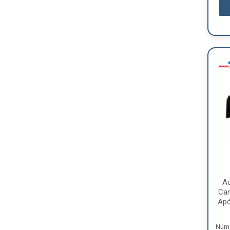
A
Ca
Apó
Núme