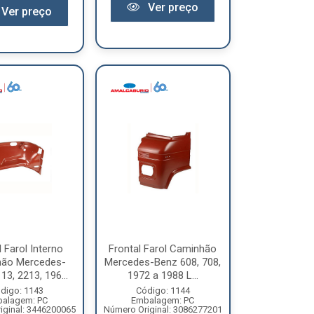
Ver preço
Ver preço
l Farol Interno
Frontal Farol Caminhão
ão Mercedes-
Mercedes-Benz 608, 708,
13, 2213, 196...
1972 a 1988 L...
digo: 1143
Código: 1144
alagem: PC
Embalagem: PC
iginal: 3446200065
Número Original: 3086277201