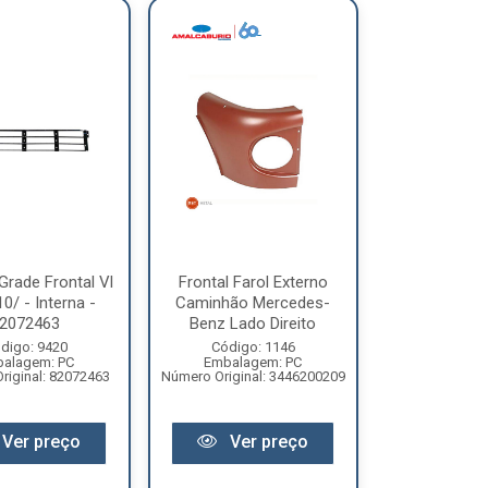
Grade Frontal Vl
Frontal Farol Externo
0/ - Interna -
Caminhão Mercedes-
2072463
Benz Lado Direito
digo: 9420
Código: 1146
alagem: PC
Embalagem: PC
riginal: 82072463
Número Original: 3446200209
Ver preço
Ver preço