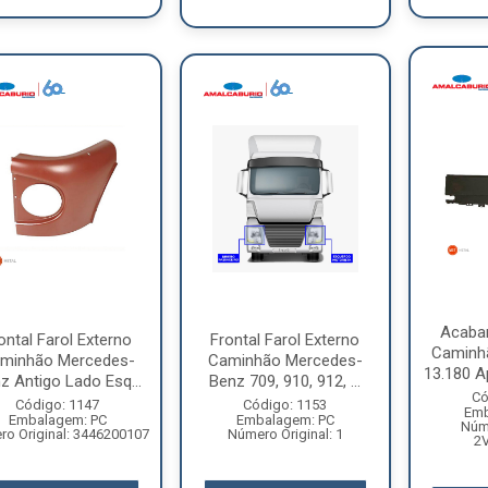
Acaba
ontal Farol Externo
Frontal Farol Externo
Caminh
minhão Mercedes-
Caminhão Mercedes-
13.180 A
z Antigo Lado Esq...
Benz 709, 910, 912, ...
Có
Código: 1147
Código: 1153
Emb
Embalagem: PC
Embalagem: PC
Núme
o Original: 3446200107
Número Original: 1
2