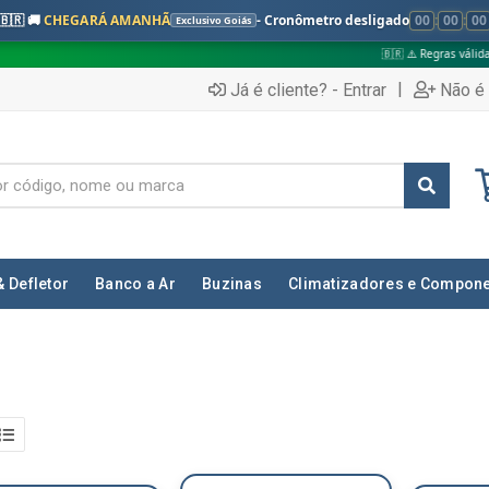
🇧🇷 🚚
CHEGARÁ AMANHÃ
- Cronômetro desligado
00
:
00
:
00
Exclusivo Goiás
🇧🇷 ⚠️ Regras válidas apenas para:
|
Já é cliente? - Entrar
Não é 
& Defletor
Banco a Ar
Buzinas
Climatizadores e Compon