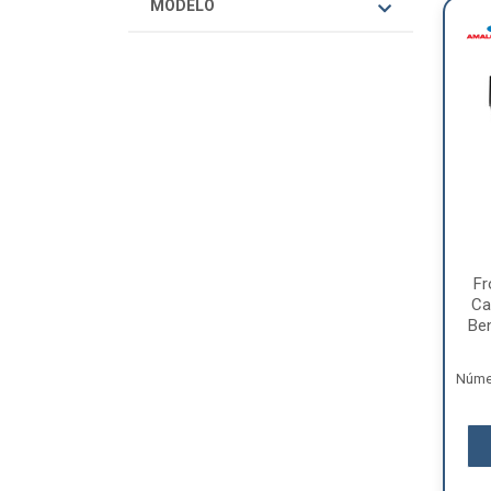
MODELO
Fr
Ca
Ben
Númer