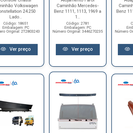
Console Chassi
Alojamento Farol
Adap
minhão Volkswagen
Caminhão Mercedes-
Caminh
nstellation 24.250
Benz 1111, 1113, 1969 a
Benz 111
Lado...
1...
Código: 18651
Código: 2781
C
Embalagem: PC
Embalagem: PC
Emb
ro Original: 2T2803243
Número Original: 3446270235
Número Or
Ver preço
Ver preço