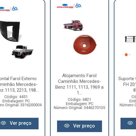
Alojamento Farol
ontal Farol Externo
Suporte 
Caminhão Mercedes-
minhão Mercedes-
FH 201
Benz 1111, 1113, 1969 a
z 1113, 2213, 198...
8
1...
Código: 4451
Có
Código: 6821
Embalagem: PC
Emb
Embalagem: PC
o Original: 3316200004
Número O
Número Original: 3446270135
Ver preço
Ver preço