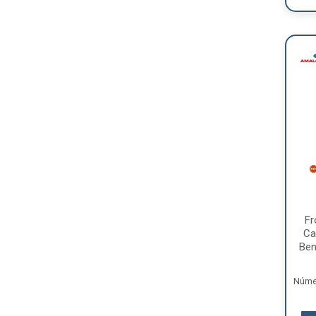
Fr
Ca
Ben
Númer