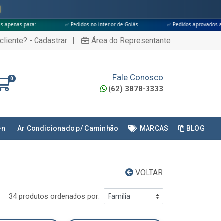
✅ Pedidos no interior de Goiás
✅ Pedidos aprovados até às 18h
|
cliente? - Cadastrar
Área do Representante
Fale Conosco
0
(62) 3878-3333
en
Ar Condicionado p/ Caminhão
MARCAS
BLOG
VOLTAR
34 produtos ordenados por: