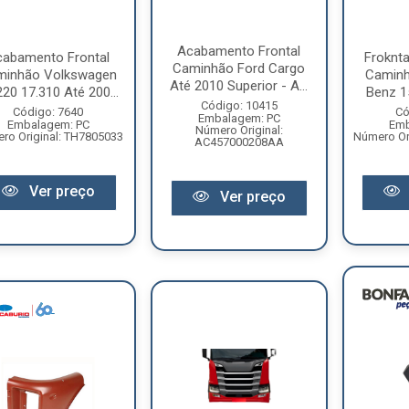
Acabamento Frontal
cabamento Frontal
Froknta
Caminhão Ford Cargo
minhão Volkswagen
Caminh
Até 2010 Superior - A...
220 17.310 Até 200...
Benz 15
Código: 10415
Código: 7640
Có
Embalagem: PC
Embalagem: PC
Emb
Número Original:
ro Original: TH7805033
Número Or
AC457000208AA
Ver preço
Ver preço