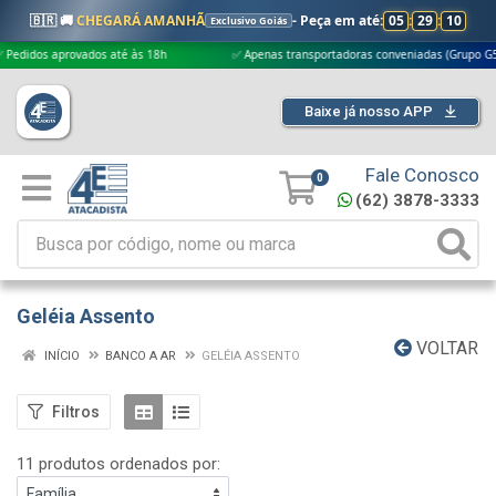
🇧🇷 🚚
CHEGARÁ AMANHÃ
- Peça em até:
05
:
29
:
10
Exclusivo Goiás
s aprovados até às 18h
✅ Apenas transportadoras conveniadas (Grupo G5)
Baixe já nosso APP
Fale Conosco
0
(62) 3878-3333
Geléia Assento
VOLTAR
INÍCIO
BANCO A AR
GELÉIA ASSENTO
Filtros
11 produtos ordenados por: