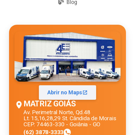
Blog
Abrir no Maps
MATRIZ GOIÁS
Av. Perimetral Norte, Qd.48
Lt. 15,16,28,29 St. Cândida de Morais
CEP: 74463-330 - Goiânia - GO
(62) 3878-3333