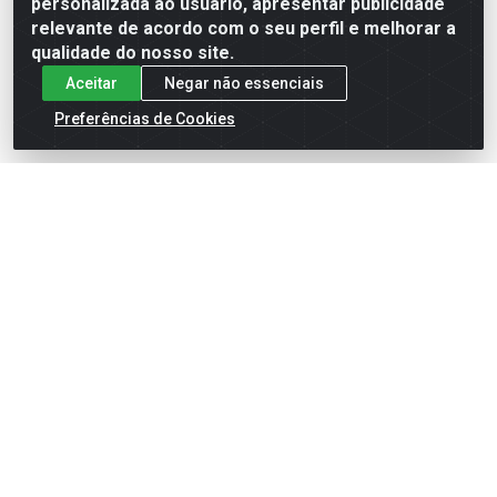
personalizada ao usuário, apresentar publicidade
relevante de acordo com o seu perfil e melhorar a
qualidade do nosso site.
Aceitar
Negar não essenciais
Preferências de Cookies
English
Español
×
ENTRE EM CAMPO COM A 4E!
Vista a camisa de quem joga para vencer.