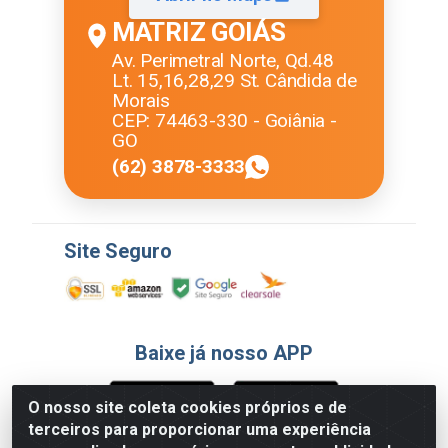
MATRIZ GOIÁS
Av. Perimetral Norte, Qd.48
Lt. 15,16,28,29 St. Cândida de
Morais
CEP: 74463-330 - Goiânia -
GO
(62) 3878-3333
Site Seguro
Baixe já nosso APP
O nosso site coleta cookies próprios e de
terceiros para proporcionar uma experiência
Formas de Pagamento