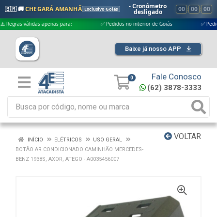
- Cronômetro
🇧🇷 🚚
CHEGARÁ AMANHÃ
00
:
00
:
00
Exclusivo Goiás
desligado
ras válidas apenas para:
✅ Pedidos no interior de Goiás
✅ Pedidos apr
Baixe já nosso APP
Fale Conosco
0
(62) 3878-3333
VOLTAR
INÍCIO
ELÉTRICOS
USO GERAL
BOTÃO AR CONDICIONADO CAMINHÃO MERCEDES-
BENZ 1938S, AXOR, ATEGO - A0035456007