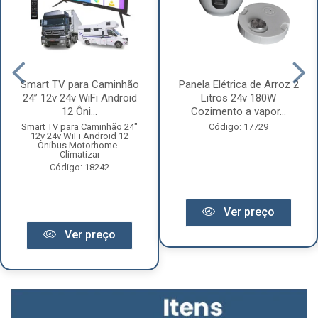
Smart TV para Caminhão
Panela Elétrica de Arroz 2
24” 12v 24v WiFi Android
Litros 24v 180W
12 Ôni...
Cozimento a vapor...
Smart TV para Caminhão 24"
Código: 17729
12v 24v WiFi Android 12
Ônibus Motorhome -
Climatizar
Código: 18242
Ver preço
Ver preço