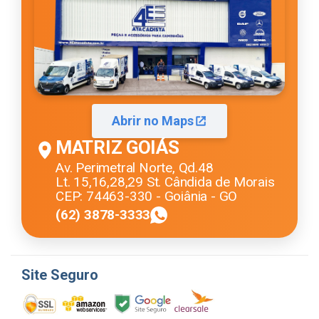
Abrir no Maps
MATRIZ GOIÁS
Av. Perimetral Norte, Qd.48
Lt. 15,16,28,29 St. Cândida de Morais
CEP: 74463-330 - Goiânia - GO
(62) 3878-3333
Site Seguro