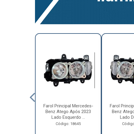
a Traseira
Farol Principal Mercedes-
Farol Princi
olvo FH, FM,
Benz Atego Após 2023
Benz Ateg
015 Lado ...
Lado Esquerdo ...
Lado Dir
o: 18185
Código: 18645
Código