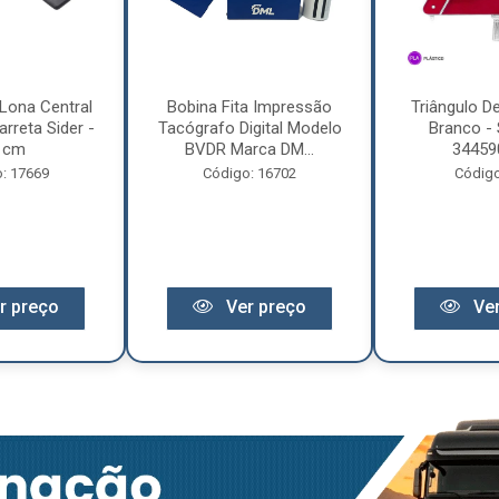
Lona Central
Bobina Fita Impressão
Triângulo D
rreta Sider -
Tacógrafo Digital Modelo
Branco - 
 cm
BVDR Marca DM...
34459
: 17669
Código: 16702
Código
r preço
Ver preço
Ver