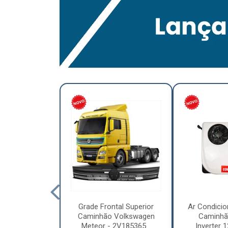
lumínio para
Grade Frontal Superior
Ar Condicio
hão Furo
Caminhão Volkswagen
Caminhã
7,5 x 6.00 –
Meteor - 2V185365...
Inverter 