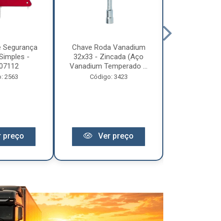
e Segurança
Chave Roda Vanadium
Arco Lona C
Simples -
32x33 - Zincada (Aço
Trem 2
07112
Vanadium Temperado ...
Código:
: 2563
Código: 3423
 preço
Ver preço
Ver