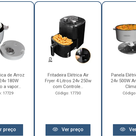
rica de Arroz
Fritadeira Elétrica Air
Panela Elétri
 24v 180W
Fryer 4 Litros 24v 250w
24v 500W An
 a vapor...
com Controle...
Clima
: 17729
Código: 17730
Código
r preço
Ver preço
Ver