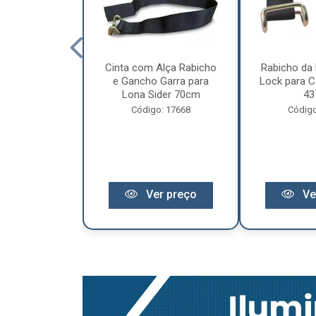
cêndio 6Kg Po
Cinta com Alça Rabicho
Rabicho da 
3 Anos de
e Gancho Garra para
Lock para Ca
antia
Lona Sider 70cm
43
o: 11441
Código: 17668
Código
r preço
Ver preço
Ve