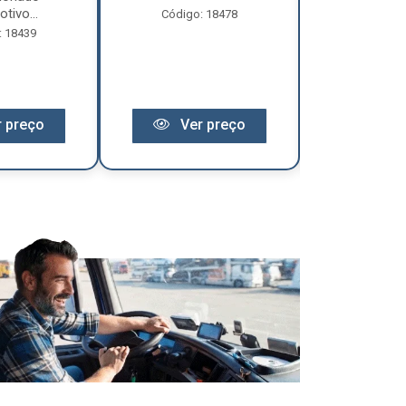
tivo...
Código: 18478
Código:
: 18439
 preço
Ver preço
Ver