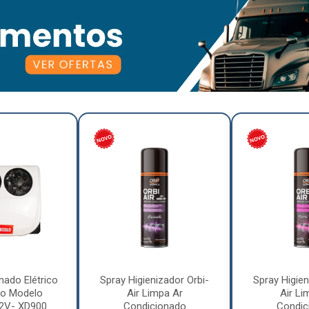
nado Elétrico
Spray Higienizador Orbi-
Spray Higien
o Modelo
Air Limpa Ar
Air Li
12V- XD900
Condicionado
Condic