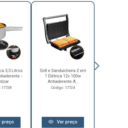
ca 3,5 Litros
Grill e Sanduicheira 2 em
Chaleira Elét
tiaderente -
1 Elétrica 12v 100w
1 Litro 
tizar
Antiaderente A...
Motorhome 
: 17728
Código: 17724
Código:
 preço
Ver preço
Ver