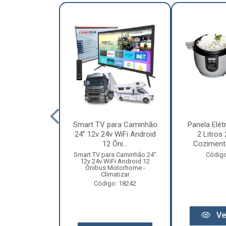
nha Caminhão
Smart TV para Caminhão
Panela Elét
m - Madeira
24” 12v 24v WiFi Android
2 Litros
Especial
12 Ôni...
Cozimento
o: 12131
Smart TV para Caminhão 24"
Código
12v 24v WiFi Android 12
Ônibus Motorhome -
Climatizar
Código: 18242
r preço
Ve