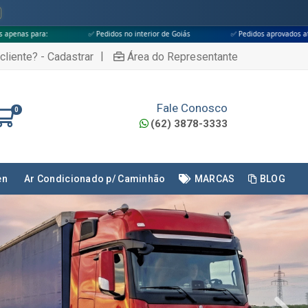
dos no interior de Goiás
✅ Pedidos aprovados até às 18h
✅ Apenas t
|
cliente? - Cadastrar
Área do Representante
Fale Conosco
0
(62) 3878-3333
en
Ar Condicionado p/ Caminhão
MARCAS
BLOG