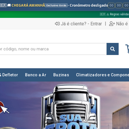
🇧🇷 🚚
CHEGARÁ AMANHÃ
- Cronômetro desligado
00
:
00
:
00
Exclusivo Goiás
🇧🇷 ⚠️ Regras válidas apenas para:
✅ Pedi
|
Já é cliente? - Entrar
Não é 
& Defletor
Banco a Ar
Buzinas
Climatizadores e Compon