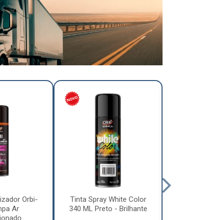
izador Orbi-
Tinta Spray White Color
Tinta Spray 
mpa Ar
340 ML Preto - Brilhante
340 ML Pre
ionado