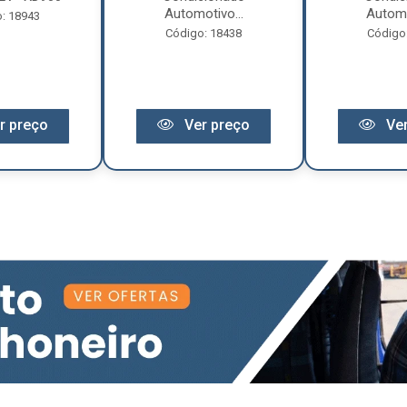
Automotivo...
Automo
: 18943
Código: 18438
Código
r preço
Ver preço
Ver