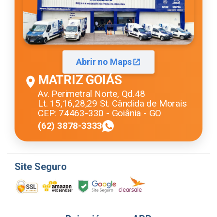
Abrir no Maps
MATRIZ GOIÁS
Av. Perimetral Norte, Qd.48
Lt. 15,16,28,29 St. Cândida de Morais
CEP: 74463-330 - Goiânia - GO
(62) 3878-3333
Site Seguro