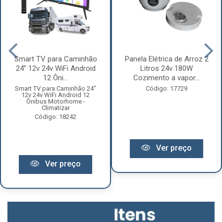
Smart TV para Caminhão
Panela Elétrica de Arroz 2
24” 12v 24v WiFi Android
Litros 24v 180W
12 Ôni...
Cozimento a vapor...
Smart TV para Caminhão 24"
Código: 17729
12v 24v WiFi Android 12
Ônibus Motorhome -
Climatizar
Código: 18242
Ver preço
Ver preço