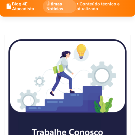
Blog 4E
Últimas
• Conteúdo técnico e
Atacadista
Notícias
atualizado.