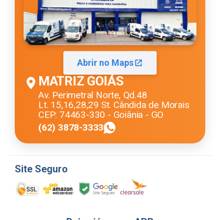
Abrir no Maps
MATRIZ GOIÁS
Av. Perimetral Norte, Qd.48
Lt. 15,16,28,29 St. Cândida de Morais
CEP: 74463-330 - Goiânia - GO
(62) 3878-3333
Site Seguro