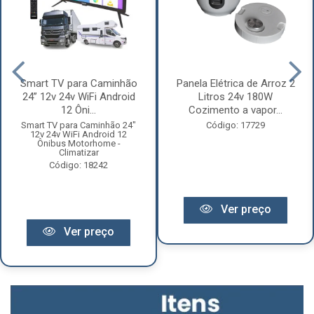
Smart TV para Caminhão
Panela Elétrica de Arroz 2
24” 12v 24v WiFi Android
Litros 24v 180W
12 Ôni...
Cozimento a vapor...
Smart TV para Caminhão 24"
Código: 17729
12v 24v WiFi Android 12
Ônibus Motorhome -
Climatizar
Código: 18242
Ver preço
Ver preço