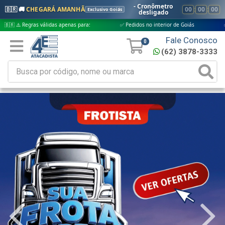
- Cronômetro
🇧🇷 🚚
CHEGARÁ AMANHÃ
00
:
00
:
00
Exclusivo Goiás
desligado
válidas apenas para:
✅ Pedidos no interior de Goiás
✅ Pedidos aprova
Fale Conosco
0
(62) 3878-3333