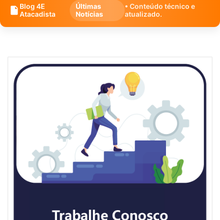
Blog 4E
Últimas
• Conteúdo técnico e
Atacadista
Notícias
atualizado.