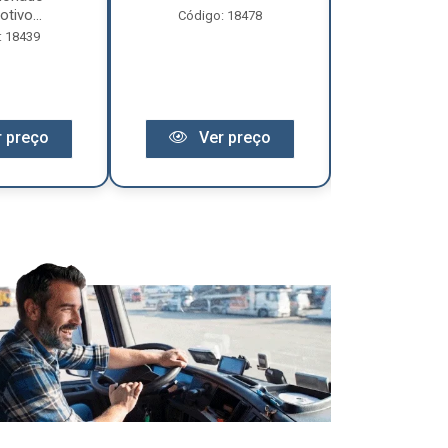
tivo...
Código: 18478
Código:
: 18439
 preço
Ver preço
Ver