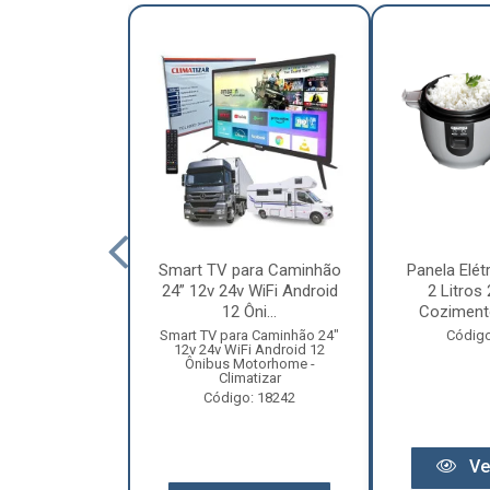
nha Caminhão
Smart TV para Caminhão
Panela Elét
m - Madeira
24” 12v 24v WiFi Android
2 Litros
Especial
12 Ôni...
Cozimento
o: 12131
Smart TV para Caminhão 24"
Código
12v 24v WiFi Android 12
Ônibus Motorhome -
Climatizar
Código: 18242
r preço
Ve