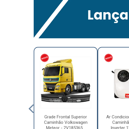
lumínio para
Grade Frontal Superior
Ar Condicio
hão Furo
Caminhão Volkswagen
Caminhã
7,5 x 6.00 –
Meteor - 2V185365...
Inverter 