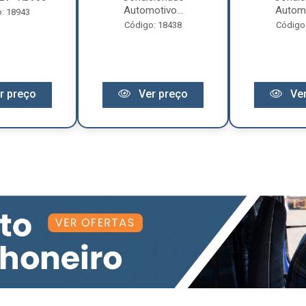
Automotivo...
Automo
: 18943
Código: 18438
Código
r preço
Ver preço
Ver