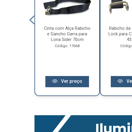
cêndio 6Kg Po
Cinta com Alça Rabicho
Rabicho da 
3 Anos de
e Gancho Garra para
Lock para Ca
antia
Lona Sider 70cm
43
o: 11441
Código: 17668
Código
r preço
Ver preço
Ve