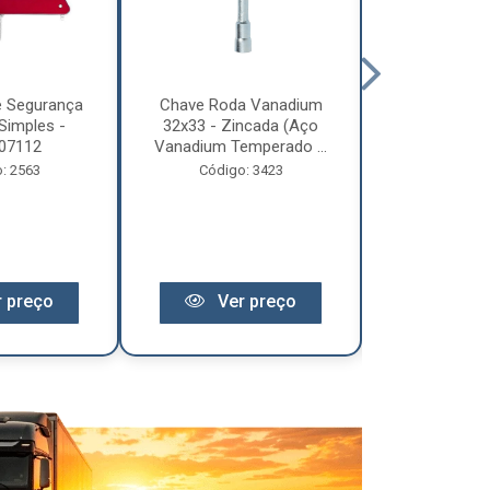
e Segurança
Chave Roda Vanadium
Arco Lona C
Simples -
32x33 - Zincada (Aço
Trem 2
07112
Vanadium Temperado ...
Código:
: 2563
Código: 3423
 preço
Ver preço
Ver