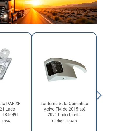
eta DAF XF
Lanterna Seta Caminhão
Lanterna Se
21 Lado
Volvo FM de 2015 até
Volvo FM d
- 1846491
2021 Lado Direit...
2021 Lado 
: 18547
Código: 18418
Código: