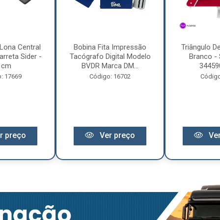
Lona Central
Bobina Fita Impressão
Triângulo D
rreta Sider -
Tacógrafo Digital Modelo
Branco - 
 cm
BVDR Marca DM...
34459
: 17669
Código: 16702
Código
r preço
Ver preço
Ver