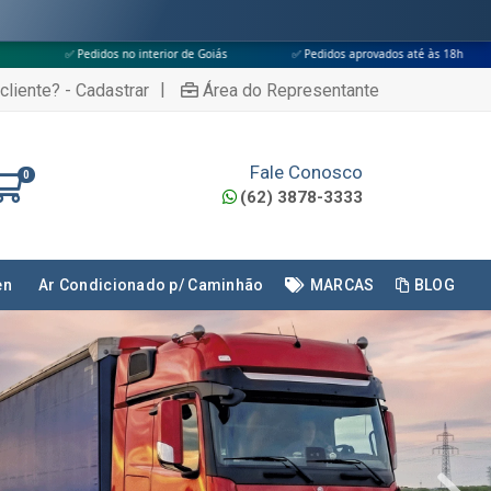
ior de Goiás
✅ Pedidos aprovados até às 18h
✅ Apenas transportador
|
cliente? - Cadastrar
Área do Representante
Fale Conosco
0
(62) 3878-3333
en
Ar Condicionado p/ Caminhão
MARCAS
BLOG