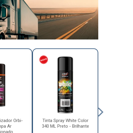
izador Orbi-
Tinta Spray White Color
Tinta Spray 
mpa Ar
340 ML Preto - Brilhante
340 ML Pre
ionado