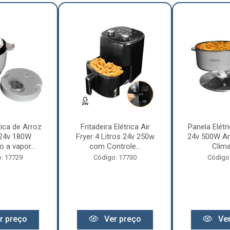
rica de Arroz
Fritadeira Elétrica Air
Panela Elétri
 24v 180W
Fryer 4 Litros 24v 250w
24v 500W An
 a vapor...
com Controle...
Clima
: 17729
Código: 17730
Código
r preço
Ver preço
Ver