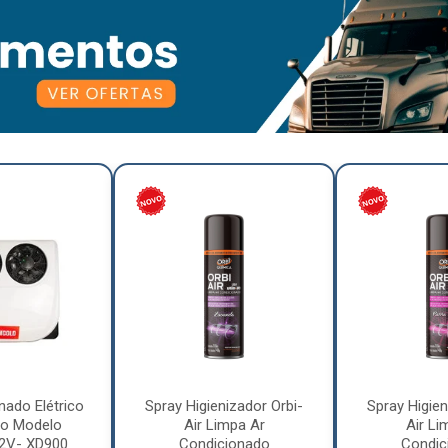
nado Elétrico
Spray Higienizador Orbi-
Spray Higien
o Modelo
Air Limpa Ar
Air Li
12V- XD900
Condicionado
Condic