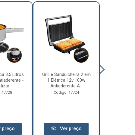
ca 3,5 Litros
Grill e Sanduicheira 2 em
Chaleira Elét
tiaderente -
1 Elétrica 12v 100w
1 Litro 
tizar
Antiaderente A...
Motorhome 
: 17728
Código: 17724
Código:
 preço
Ver preço
Ver