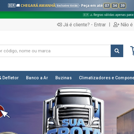
🇧🇷 🚚
CHEGARÁ AMANHÃ
- Peça em até:
07
:
34
:
37
Exclusivo Goiás
🇧🇷 ⚠️ Regras válidas apenas para:
✅ Pedidos no inter
|
Já é cliente? - Entrar
Não é 
& Defletor
Banco a Ar
Buzinas
Climatizadores e Compon