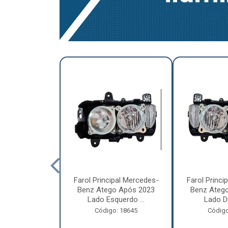
a Traseira
Farol Principal Mercedes-
Farol Princi
olvo FH, FM,
Benz Atego Após 2023
Benz Ateg
015 Lado ...
Lado Esquerdo ...
Lado Dir
o: 18185
Código: 18645
Código