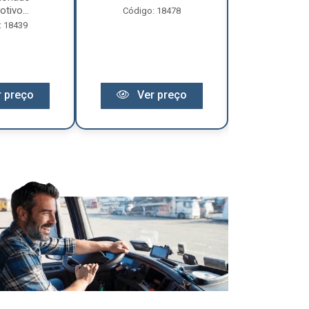
tivo...
Código: 18478
Código:
: 18439
 preço
Ver preço
Ver