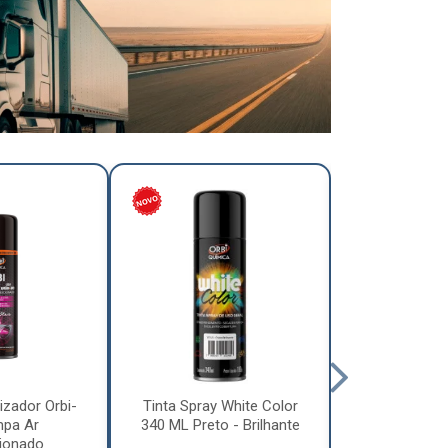
izador Orbi-
Tinta Spray White Color
Tinta Spray 
mpa Ar
340 ML Preto - Brilhante
340 ML Pre
ionado