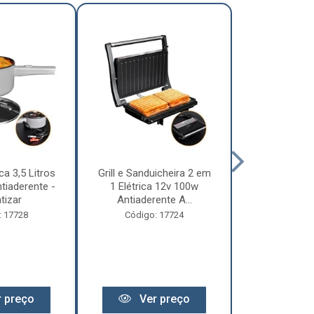
ca 3,5 Litros
Grill e Sanduicheira 2 em
Chaleira Elét
tiaderente -
1 Elétrica 12v 100w
1 Litro 
tizar
Antiaderente A...
Motorhome 
: 17728
Código: 17724
Código:
 preço
Ver preço
Ver