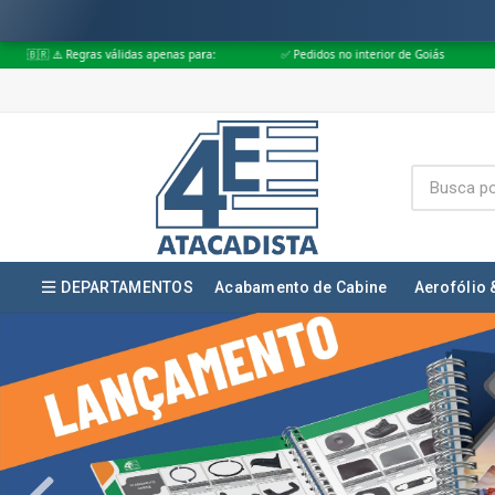
apenas para:
✅ Pedidos no interior de Goiás
✅ Pedidos aprovados até 
DEPARTAMENTOS
Acabamento de Cabine
Aerofólio 