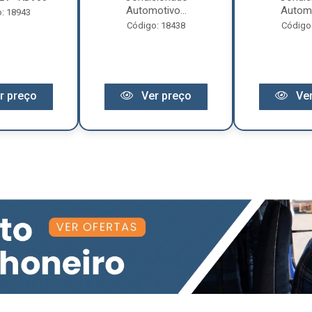
Automotivo...
Automo
: 18943
Código: 18438
Código
r preço
Ver preço
Ver