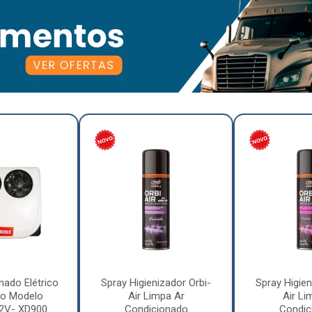
nado Elétrico
Spray Higienizador Orbi-
Spray Higien
o Modelo
Air Limpa Ar
Air Li
12V- XD900
Condicionado
Condic