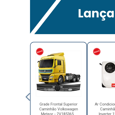
lumínio para
Grade Frontal Superior
Ar Condicio
hão Furo
Caminhão Volkswagen
Caminhã
7,5 x 6.00 –
Meteor - 2V185365...
Inverter 