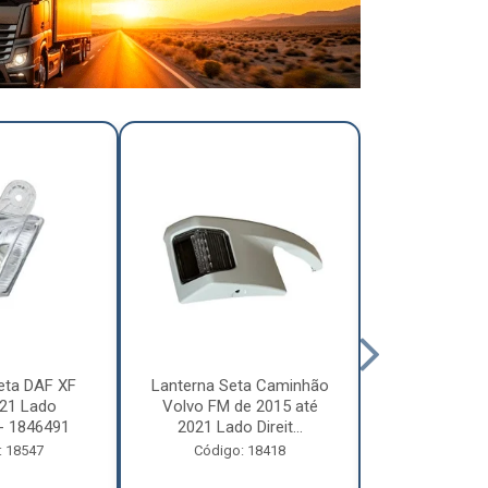
eta DAF XF
Lanterna Seta Caminhão
Lanterna Se
21 Lado
Volvo FM de 2015 até
Volvo FM d
- 1846491
2021 Lado Direit...
2021 Lado 
: 18547
Código: 18418
Código: