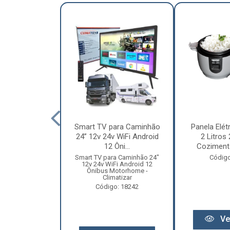
nha Caminhão
Smart TV para Caminhão
Panela Elét
m - Madeira
24” 12v 24v WiFi Android
2 Litros
Especial
12 Ôni...
Cozimento
o: 12131
Smart TV para Caminhão 24"
Código
12v 24v WiFi Android 12
Ônibus Motorhome -
Climatizar
Código: 18242
r preço
Ve