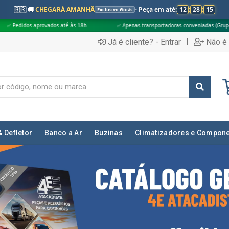
🇧🇷 🚚
CHEGARÁ AMANHÃ
- Peça em até:
12
:
28
:
13
Exclusivo Goiás
às 18h
✅ Apenas transportadoras conveniadas (Grupo G5)
🎁 Compras
|
Já é cliente? - Entrar
Não é 
& Defletor
Banco a Ar
Buzinas
Climatizadores e Compon