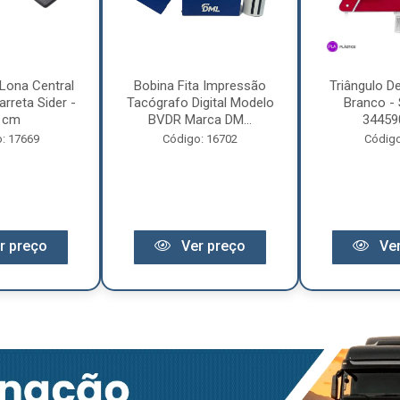
Lona Central
Bobina Fita Impressão
Triângulo D
rreta Sider -
Tacógrafo Digital Modelo
Branco - 
 cm
BVDR Marca DM...
34459
: 17669
Código: 16702
Código
r preço
Ver preço
Ver