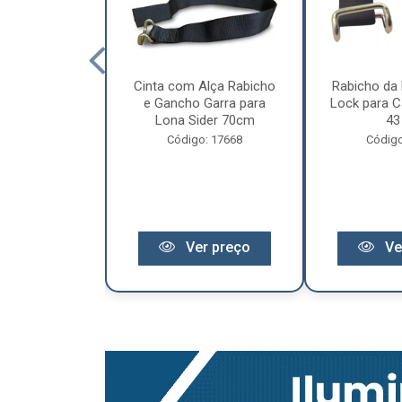
cêndio 6Kg Po
Cinta com Alça Rabicho
Rabicho da 
3 Anos de
e Gancho Garra para
Lock para Ca
antia
Lona Sider 70cm
43
o: 11441
Código: 17668
Código
r preço
Ver preço
Ve