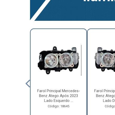
a Traseira
Farol Principal Mercedes-
Farol Princi
olvo FH, FM,
Benz Atego Após 2023
Benz Ateg
015 Lado ...
Lado Esquerdo ...
Lado Dir
o: 18185
Código: 18645
Código