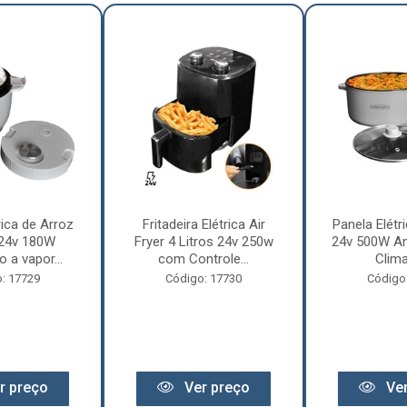
rica de Arroz
Fritadeira Elétrica Air
Panela Elétri
 24v 180W
Fryer 4 Litros 24v 250w
24v 500W An
 a vapor...
com Controle...
Clima
: 17729
Código: 17730
Código
r preço
Ver preço
Ver